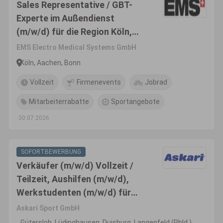
Sales Representative / GBT-
Experte im Außendienst
(m/w/d) für die Region Köln,
Bonn, Aachen -
EMS Electro Medical Systems GmbH
Produktsegment Dental
Köln, Aachen, Bonn
Vollzeit
Firmenevents
Jobrad
Mitarbeiterrabatte
Sportangebote
30.07.2026
SOFORTBEWERBUNG
Verkäufer (m/w/d) Vollzeit /
Teilzeit, Aushilfen (m/w/d),
Werkstudenten (m/w/d) für
Angel- und Jagdbedarf
Askari Sport GmbH
Gütersloh, Lüdinghausen, Duisburg, Langenfeld (Rhld.),