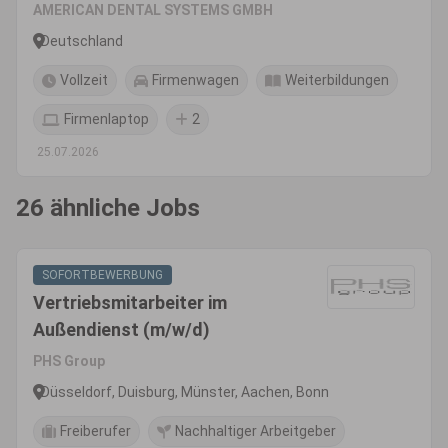
(m/w/d)
AMERICAN DENTAL SYSTEMS GMBH
Deutschland
Vollzeit
Firmenwagen
Weiterbildungen
Firmenlaptop
2
25.07.2026
26 ähnliche Jobs
SOFORTBEWERBUNG
Vertriebsmitarbeiter im
Außendienst (m/w/d)
PHS Group
Düsseldorf, Duisburg, Münster, Aachen, Bonn
Freiberufer
Nachhaltiger Arbeitgeber