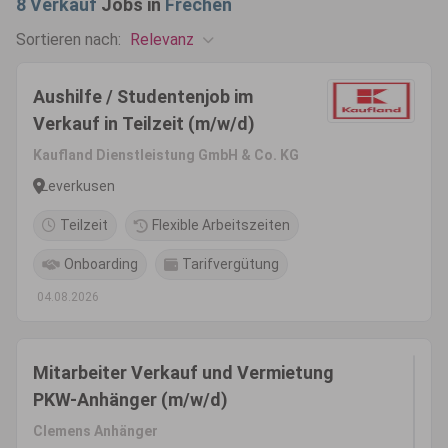
8
Verkauf
Jobs in
Frechen
Relevanz
Sortieren nach:
Aushilfe / Studentenjob im
Verkauf in Teilzeit (m/w/d)
Kaufland Dienstleistung GmbH & Co. KG
Leverkusen
Teilzeit
Flexible Arbeitszeiten
Onboarding
Tarifvergütung
04.08.2026
Mitarbeiter Verkauf und Vermietung
PKW-Anhänger (m/w/d)
Clemens Anhänger