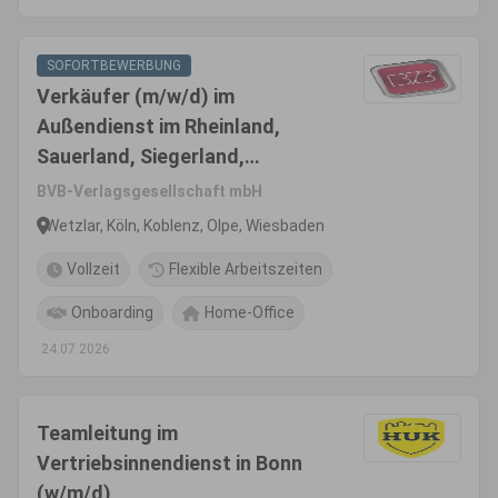
SOFORTBEWERBUNG
Verkäufer (m/w/d) im
Außendienst im Rheinland,
Sauerland, Siegerland,
Westerwald, Hunsrück und
BVB-Verlagsgesellschaft mbH
Eifel
Wetzlar, Köln, Koblenz, Olpe, Wiesbaden
Vollzeit
Flexible Arbeitszeiten
Onboarding
Home-Office
24.07.2026
Teamleitung im
Vertriebsinnendienst in Bonn
(w/m/d)