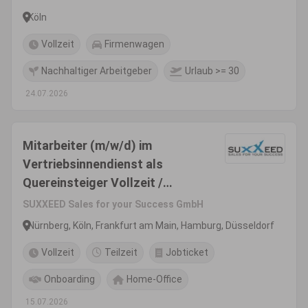
Köln
Vollzeit
Firmenwagen
Nachhaltiger Arbeitgeber
Urlaub >= 30
24.07.2026
Mitarbeiter (m/w/d) im
Vertriebsinnendienst als
Quereinsteiger Vollzeit /
Teilzeit
SUXXEED Sales for your Success GmbH
Nürnberg, Köln, Frankfurt am Main, Hamburg, Düsseldorf
Vollzeit
Teilzeit
Jobticket
Onboarding
Home-Office
15.07.2026