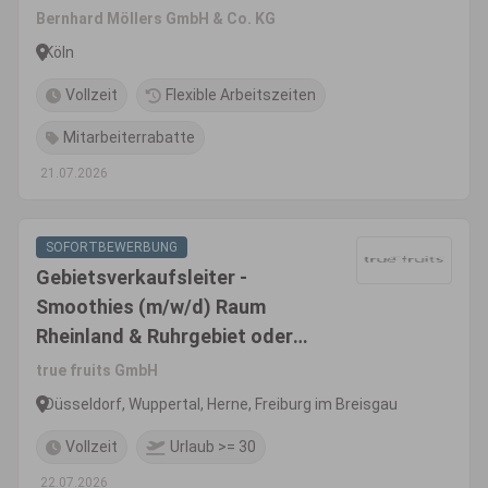
Bernhard Möllers GmbH & Co. KG
Köln
Vollzeit
Flexible Arbeitszeiten
Mitarbeiterrabatte
21.07.2026
SOFORTBEWERBUNG
Gebietsverkaufsleiter -
Smoothies (m/w/d) Raum
Rheinland & Ruhrgebiet oder
Raum Freiburg mit Fokus
true fruits GmbH
Grenzregion CH
Düsseldorf, Wuppertal, Herne, Freiburg im Breisgau
Vollzeit
Urlaub >= 30
22.07.2026