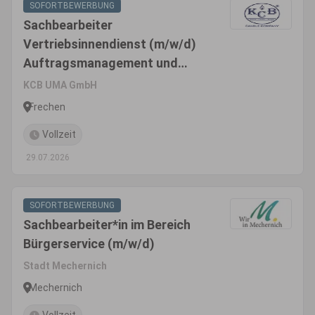
SOFORTBEWERBUNG
Sachbearbeiter
Vertriebsinnendienst (m/w/d)
Auftragsmanagement und
Projektkoordination
KCB UMA GmbH
Frechen
Vollzeit
29.07.2026
SOFORTBEWERBUNG
Sachbearbeiter*in im Bereich
Bürgerservice (m/w/d)
Stadt Mechernich
Mechernich