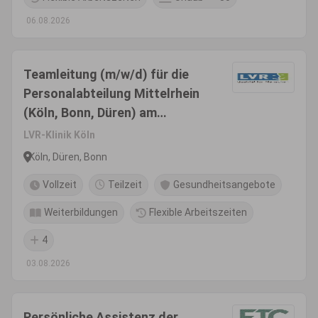
06.08.2026
Teamleitung (m/w/d) für die
Personalabteilung Mittelrhein
(Köln, Bonn, Düren) am
Standort Düren
LVR-Klinik Köln
Köln, Düren, Bonn
Vollzeit
Teilzeit
Gesundheitsangebote
Weiterbildungen
Flexible Arbeitszeiten
4
03.08.2026
Persönliche Assistenz der