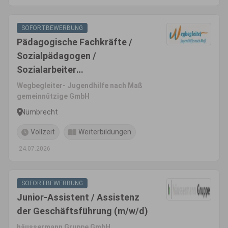
SOFORTBEWERBUNG
Pädagogische Fachkräfte /
Sozialpädagogen /
Sozialarbeiter
/Heilerziehungspfleger /
Wegbegleiter- Jugendhilfe nach Maß
Erzieher (m/w/d)
gemeinnützige GmbH
Nümbrecht
Vollzeit
Weiterbildungen
24.07.2026
SOFORTBEWERBUNG
Junior-Assistent / Assistenz
der Geschäftsführung (m/w/d)
häussermann Gruppe GmbH