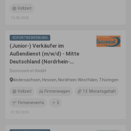
Vollzeit
10.08.2026
SOFORTBEWERBUNG
(Junior-) Verkäufer im
Außendienst (m/w/d) - Mitte
Deutschland (Nordrhein-
Westfalen, Nord-Hessen,
Dustcontrol GmbH
Thüringen, Sachsen)
Niedersachsen, Hessen, Nordrhein-Westfalen, Thüringen
Vollzeit
Firmenwagen
13. Monatsgehalt
Firmenevents
3
07.08.2026