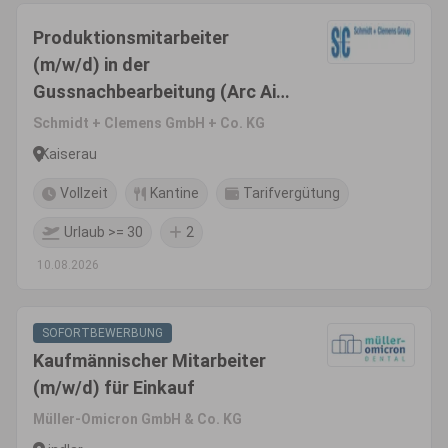
Produktionsmitarbeiter
(m/w/d) in der
Gussnachbearbeitung (Arc Air
Brennen)
Schmidt + Clemens GmbH + Co. KG
Kaiserau
Vollzeit
Kantine
Tarifvergütung
Urlaub >= 30
2
10.08.2026
SOFORTBEWERBUNG
Kaufmännischer Mitarbeiter
(m/w/d) für Einkauf
Müller-Omicron GmbH & Co. KG