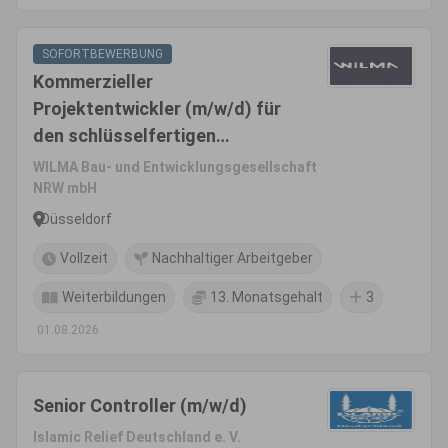
SOFORTBEWERBUNG
Kommerzieller
Projektentwickler (m/w/d) für
den schlüsselfertigen
Wohnungsbau
WILMA Bau- und Entwicklungsgesellschaft
NRW mbH
Düsseldorf
Vollzeit
Nachhaltiger Arbeitgeber
Weiterbildungen
13. Monatsgehalt
3
01.08.2026
Senior Controller (m/w/d)
Islamic Relief Deutschland e. V.