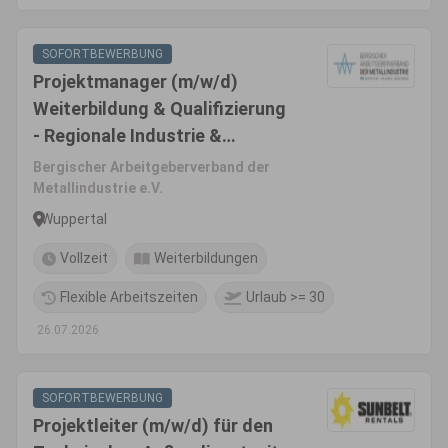
SOFORTBEWERBUNG
Projektmanager (m/w/d)
Weiterbildung & Qualifizierung
- Regionale Industrie &
Automotive
Bergischer Arbeitgeberverband der
Metallindustrie e.V.
Wuppertal
Vollzeit
Weiterbildungen
Flexible Arbeitszeiten
Urlaub >= 30
26.07.2026
SOFORTBEWERBUNG
Projektleiter (m/w/d) für den