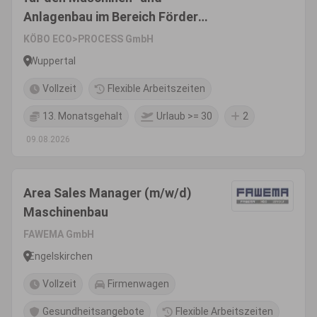
Anlagenbau im Bereich Förder-
und Filtertechnik
KÖBO ECO>PROCESS GmbH
Wuppertal
Vollzeit
Flexible Arbeitszeiten
13. Monatsgehalt
Urlaub >= 30
2
09.08.2026
Area Sales Manager (m/w/d)
Maschinenbau
FAWEMA GmbH
Engelskirchen
Vollzeit
Firmenwagen
Gesundheitsangebote
Flexible Arbeitszeiten