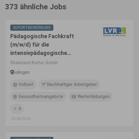
373 ähnliche Jobs
SOFORTBEWERBUNG
Pädagogische Fachkraft
(m/w/d) für die
intensivpädagogische
Wohngruppe Phönix - Gruppe
Rheinland Kultur GmbH
für sexuell übergriffige Jungen
Solingen
im Alter ab 12 Jahren
Vollzeit
Nachhaltiger Arbeitgeber
Gesundheitsangebote
Weiterbildungen
4
02.08.2026