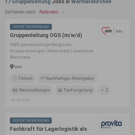
17
Gruppenleitung
Jobs in
Wermelskirchen
Relevanz
Sortieren nach:
SOFORTBEWERBUNG
Gruppenleitung OGS (m/w/d)
AWO gemeinnützige Bergische
Kooperationsges. Remscheid Leverkusen
Mettmann
Haan
Teilzeit
Nachhaltiger Arbeitgeber
Weiterbildungen
Tarifvergütung
2
06.08.2026
SOFORTBEWERBUNG
Fachkraft für Lagerlogistik als