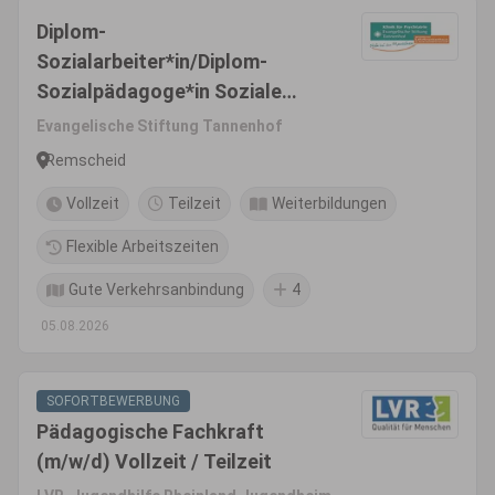
Diplom-
Sozialarbeiter*in/Diplom-
Sozialpädagoge*in Soziale
Arbeit (BA)
Evangelische Stiftung Tannenhof
Remscheid
Vollzeit
Teilzeit
Weiterbildungen
Flexible Arbeitszeiten
Gute Verkehrsanbindung
4
05.08.2026
SOFORTBEWERBUNG
Pädagogische Fachkraft
(m/w/d) Vollzeit / Teilzeit