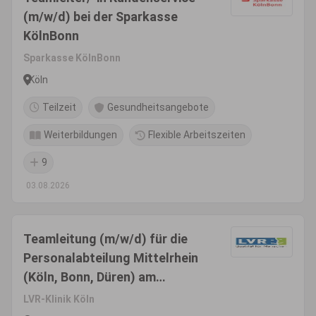
(m/w/d) bei der Sparkasse
KölnBonn
Sparkasse KölnBonn
Köln
Teilzeit
Gesundheitsangebote
Weiterbildungen
Flexible Arbeitszeiten
9
03.08.2026
Teamleitung (m/w/d) für die
Personalabteilung Mittelrhein
(Köln, Bonn, Düren) am
Standort Düren
LVR-Klinik Köln