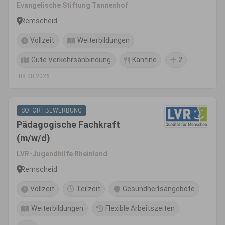
Ergotherapie
Evangelische Stiftung Tannenhof
Remscheid
Vollzeit
Weiterbildungen
Gute Verkehrsanbindung
Kantine
2
08.08.2026
SOFORTBEWERBUNG
Pädagogische Fachkraft
(m/w/d)
LVR-Jugendhilfe Rheinland
Remscheid
Vollzeit
Teilzeit
Gesundheitsangebote
Weiterbildungen
Flexible Arbeitszeiten