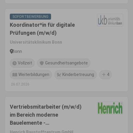
SOFORTBEWERBUNG
Koordinator*in für digitale
Prüfungen (m/w/d)
Universitätsklinikum Bonn
Bonn
Vollzeit
Gesundheitsangebote
Weiterbildungen
Kinderbetreuung
4
26.07.2026
Vertriebsmitarbeiter (m/w/d)
im Bereich moderne
Bauelemente -
Objektgeschäft/Profi-Kunden
Henrich Baustoffzentrum GmbH