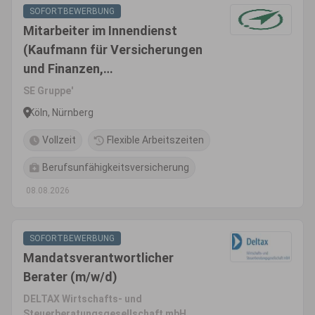
SOFORTBEWERBUNG
Mitarbeiter im Innendienst
(Kaufmann für Versicherungen
und Finanzen,
Versicherungsfachmann, o.Ä.)
SE Gruppe'
(m/w/d)
Köln, Nürnberg
Vollzeit
Flexible Arbeitszeiten
Berufsunfähigkeitsversicherung
08.08.2026
SOFORTBEWERBUNG
Mandatsverantwortlicher
Berater (m/w/d)
DELTAX Wirtschafts- und
Steuerberatungsgesellschaft mbH