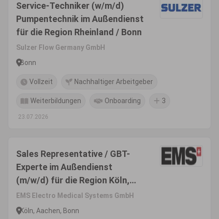
Service-Techniker (w/m/d)
Pumpentechnik im Außendienst
für die Region Rheinland / Bonn
Sulzer Flow Germany GmbH
Bonn
Vollzeit
Nachhaltiger Arbeitgeber
Weiterbildungen
Onboarding
3
23.07.2026
Sales Representative / GBT-
Experte im Außendienst
(m/w/d) für die Region Köln,
Bonn, Aachen -
EMS Electro Medical Systems GmbH
Produktsegment Dental
Köln, Aachen, Bonn