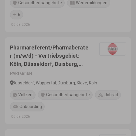
Gesundheitsangebote
Weiterbildungen
6
06.08.2026
Pharmareferent/Pharmaberate
r (m/w/d) - Vertriebsgebiet:
Köln, Düsseldorf, Duisburg,
Kleve, Wuppertal, Heinsberg
PARI GmbH
Düsseldorf, Wuppertal, Duisburg, Kleve, Köln
Vollzeit
Gesundheitsangebote
Jobrad
Onboarding
06.08.2026