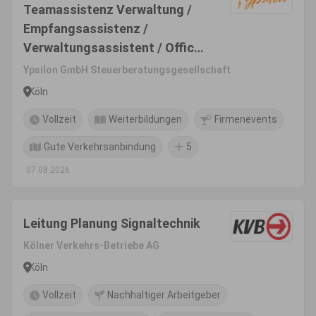
Teamassistenz Verwaltung /
Empfangsassistenz /
Verwaltungsassistent / Office-
Manager (m/w/d)
Ypsilon GmbH Steuerberatungsgesellschaft
Köln
Vollzeit
Weiterbildungen
Firmenevents
Gute Verkehrsanbindung
5
07.08.2026
Leitung Planung Signaltechnik
Kölner Verkehrs-Betriebe AG
Köln
Vollzeit
Nachhaltiger Arbeitgeber