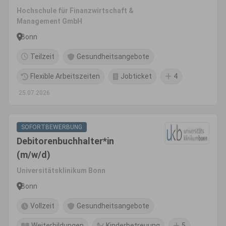
Hochschule für Finanzwirtschaft &
Management GmbH
Bonn
Teilzeit
Gesundheitsangebote
Flexible Arbeitszeiten
Jobticket
4
25.07.2026
SOFORTBEWERBUNG
Debitorenbuchhalter*in
(m/w/d)
Universitätsklinikum Bonn
Bonn
Vollzeit
Gesundheitsangebote
Weiterbildungen
Kinderbetreuung
5