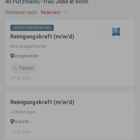
40
Putzmann/-frau
Jobs in
Bonn
Relevanz
Sortieren nach:
SOFORTBEWERBUNG
Reinigungskraft (m/w/d)
ibis budget Hotel
Königswinter
Teilzeit
07.08.2026
Reinigungskraft (m/w/d)
Jobanzeige
Rösrath
07.08.2026