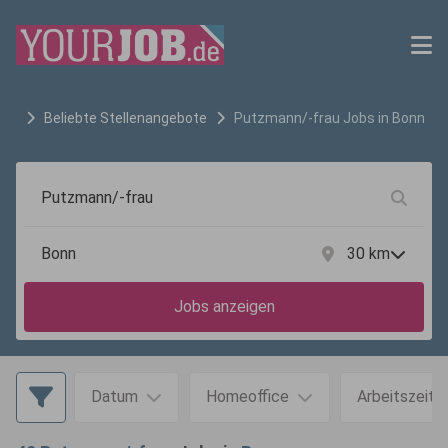
Beliebte Stellenangebote
Putzmann/-frau
Jobs in
Bonn
30
km
Jobs anzeigen
Datum
Homeoffice
Arbeitszeit