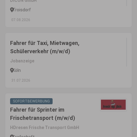
DICON GmbH
Troisdorf
07.08.2026
Fahrer für Taxi, Mietwagen,
Schülerverkehr (m/w/d)
Jobanzeige
Köln
31.07.2026
SOFORTBEWERBUNG
Fahrer für Sprinter im
Frischetransport (m/w/d)
HDresen Frische Transport GmbH
Grafschaft