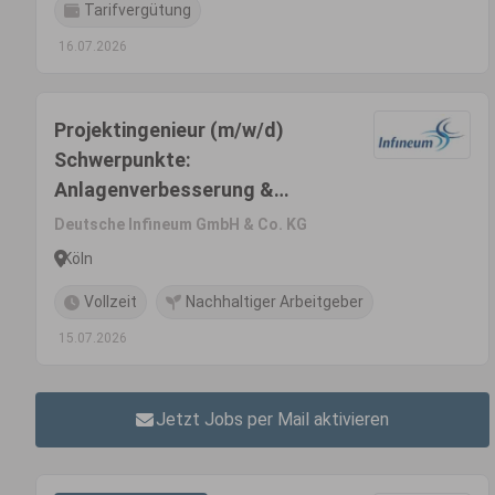
Tarifvergütung
16.07.2026
Projektingenieur (m/w/d)
Schwerpunkte:
Anlagenverbesserung &
Weiterentwicklung
Deutsche Infineum GmbH & Co. KG
Köln
Vollzeit
Nachhaltiger Arbeitgeber
15.07.2026
Jetzt Jobs per Mail aktivieren