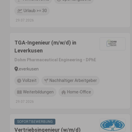
Urlaub >= 30
29.07.2026
TGA-Ingenieur (m/w/d) in
Leverkusen
Dohm Pharmaceutical Engineering - DPhE
Leverkusen
Vollzeit
Nachhaltiger Arbeitgeber
Weiterbildungen
Home-Office
29.07.2026
SOFORTBEWERBUNG
Vertriebsingenieur (w/m/d)