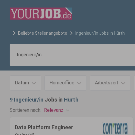
Beliebte Stellenangebote
Ingenieur/in
Jobs in
Hürth
Datum
Homeoffice
Arbeitszeit
9
Ingenieur/in
Jobs in
Hürth
Relevanz
Sortieren nach:
Data Platform Engineer