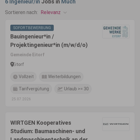
6
Ingenieur/in
Jobs in
Much
Relevanz
Sortieren nach:
SOFORTBEWERBUNG
Bauingenieur*in /
Projektingenieur*in (m/w/d/o)
Gemeinde Eitorf
Eitorf
Vollzeit
Weiterbildungen
Tarifvergütung
Urlaub >= 30
25.07.2026
WIRTGEN Kooperatives
Studium: Baumaschinen- und
Landmaschinentechnik an der