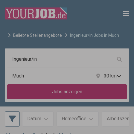
Beliebte Stellenangebote
Ingenieur/in
Jobs in
Much
30
km
Jobs anzeigen
Datum
Homeoffice
Arbeitszeit