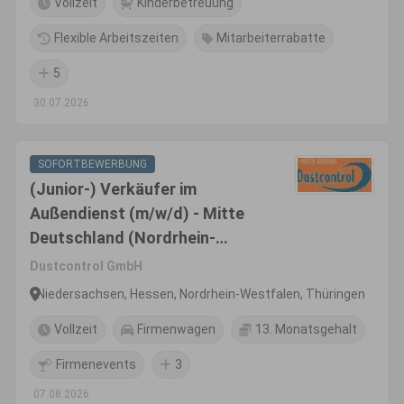
Vollzeit
Kinderbetreuung
Flexible Arbeitszeiten
Mitarbeiterrabatte
5
30.07.2026
SOFORTBEWERBUNG
(Junior-) Verkäufer im
Außendienst (m/w/d) - Mitte
Deutschland (Nordrhein-
Westfalen, Nord-Hessen,
Dustcontrol GmbH
Thüringen, Sachsen)
Niedersachsen, Hessen, Nordrhein-Westfalen, Thüringen
Vollzeit
Firmenwagen
13. Monatsgehalt
Firmenevents
3
07.08.2026