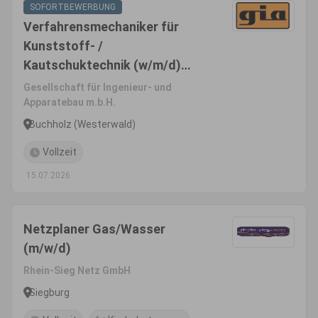
SOFORTBEWERBUNG
Verfahrensmechaniker für
Kunststoff- /
Kautschuktechnik (w/m/d)
Schwerpunkt Bauteile /
Gesellschaft für Ingenieur- und
Kunststoffschlosser
Apparatebau m.b.H.
Buchholz (Westerwald)
Vollzeit
15.07.2026
Netzplaner Gas/Wasser
(m/w/d)
Rhein-Sieg Netz GmbH
Siegburg