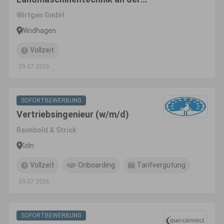
TH Köln - Bachelor of
Wirtgen GmbH
Engineering
Windhagen
Vollzeit
29.07.2026
SOFORTBEWERBUNG
Vertriebsingenieur (w/m/d)
Reimbold & Strick
Köln
Vollzeit
Onboarding
Tarifvergütung
30.07.2026
SOFORTBEWERBUNG