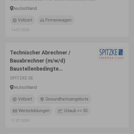
Deutschland
Vollzeit
Firmenwagen
14.07.2026
Technischer Abrechner /
Bauabrechner (m/w/d)
Baustellenbedingte
Reisetätigkeit
SPITZKE SE
Deutschland
Vollzeit
Gesundheitsangebote
Weiterbildungen
Urlaub >= 30
11.07.2026