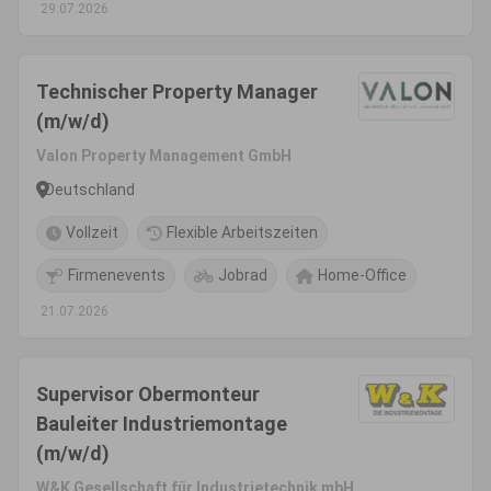
29.07.2026
Technischer Property Manager
(m/w/d)
Valon Property Management GmbH
Deutschland
Vollzeit
Flexible Arbeitszeiten
Firmenevents
Jobrad
Home-Office
21.07.2026
Supervisor Obermonteur
Bauleiter Industriemontage
(m/w/d)
W&K Gesellschaft für Industrietechnik mbH