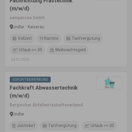
Fachrichtung Frästechnik
(m/w/d)
sempercon GmbH
Lindlar - Kaiserau
Vollzeit
Kantine
Tarifvergütung
Urlaub >= 30
Weihnachtsgeld
24.07.2026
SOFORTBEWERBUNG
Fachkraft Abwassertechnik
(m/w/d)
Bergischer Abfallwirtschaftsverband
Lindlar
Jobticket
Tarifvergütung
Urlaub >= 30