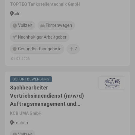
TOPTEQ Tankstellentechnik GmbH
Köln
Vollzeit
Firmenwagen
Nachhaltiger Arbeitgeber
Gesundheitsangebote
7
01.08.2026
SOFORTBEWERBUNG
Sachbearbeiter
Vertriebsinnendienst (m/w/d)
Auftragsmanagement und
Projektkoordination
KCB UMA GmbH
Frechen
Vollzeit