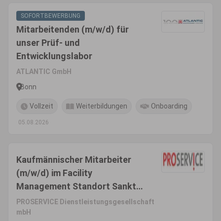
SOFORTBEWERBUNG
Mitarbeitenden (m/w/d) für
unser Prüf- und
Entwicklungslabor
ATLANTIC GmbH
Bonn
Vollzeit
Weiterbildungen
Onboarding
05.08.2026
Kaufmännischer Mitarbeiter
(m/w/d) im Facility
Management Standort Sankt
Augustin bei Bonn in Vollzeit
PROSERVICE Dienstleistungsgesellschaft
(40 Wochenstunden)
mbH