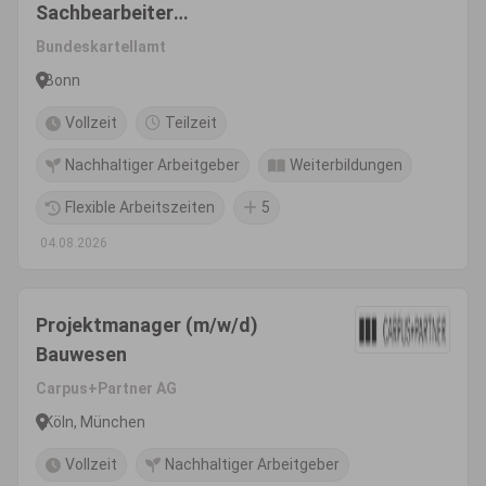
Sachbearbeiter
Projektkoordination (w/m/d)
Bundeskartellamt
Bonn
Vollzeit
Teilzeit
Nachhaltiger Arbeitgeber
Weiterbildungen
Flexible Arbeitszeiten
5
04.08.2026
Projektmanager (m/w/d)
Bauwesen
Carpus+Partner AG
Köln, München
Vollzeit
Nachhaltiger Arbeitgeber