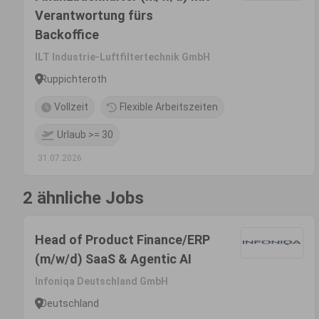
Verantwortung fürs
Backoffice
ILT Industrie-Luftfiltertechnik GmbH
Ruppichteroth
Vollzeit
Flexible Arbeitszeiten
Urlaub >= 30
31.07.2026
2 ähnliche Jobs
Head of Product Finance/ERP
(m/w/d) SaaS & Agentic AI
Infoniqa Deutschland GmbH
Deutschland