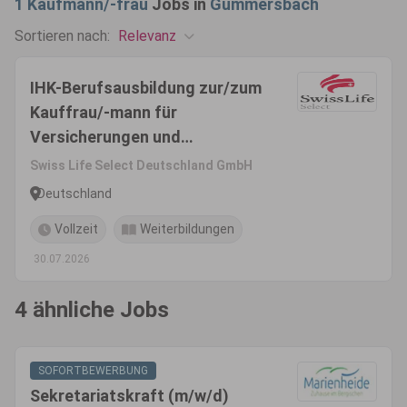
1
Kaufmann/-frau
Jobs in
Gummersbach
Relevanz
Sortieren nach:
IHK-Berufsausbildung zur/zum
Kauffrau/-mann für
Versicherungen und
Finanzanlagen (m/w/d)
Swiss Life Select Deutschland GmbH
Deutschland
Vollzeit
Weiterbildungen
30.07.2026
4 ähnliche Jobs
SOFORTBEWERBUNG
Sekretariatskraft (m/w/d)