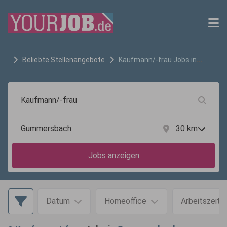
Beliebte Stellenangebote
Kaufmann/-frau
Jobs in
Gummersbach
30
km
Jobs anzeigen
Datum
Homeoffice
Arbeitszeit