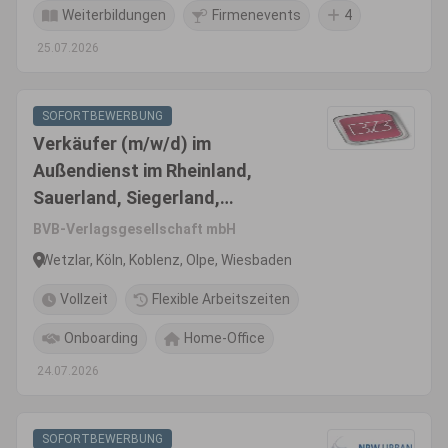
Weiterbildungen
Firmenevents
4
25.07.2026
SOFORTBEWERBUNG
Verkäufer (m/w/d) im
Außendienst im Rheinland,
Sauerland, Siegerland,
Westerwald, Hunsrück und
BVB-Verlagsgesellschaft mbH
Eifel
Wetzlar, Köln, Koblenz, Olpe, Wiesbaden
Vollzeit
Flexible Arbeitszeiten
Onboarding
Home-Office
24.07.2026
SOFORTBEWERBUNG