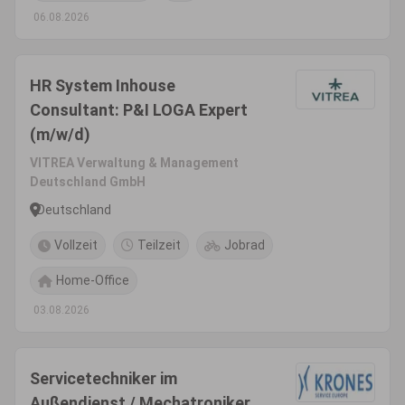
06.08.2026
HR System Inhouse
Consultant: P&I LOGA Expert
(m/w/d)
VITREA Verwaltung & Management
Deutschland GmbH
Deutschland
Vollzeit
Teilzeit
Jobrad
Home-Office
03.08.2026
Servicetechniker im
Außendienst / Mechatroniker