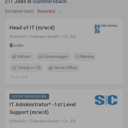
2
IT
Jobs in
Gummersbach
Relevanz
Sortieren nach:
Head of IT (m/w/d)
Schmidt + Clemens GmbH + Co. KG
Lindlar
Vollzeit
Firmenwagen
Kantine
Urlaub >= 30
Home-Office
30.07.2026
SOFORTBEWERBUNG
IT Administrator* -1st Level
Support (m/w/d)
Schmidt + Clemens GmbH + Co. KG