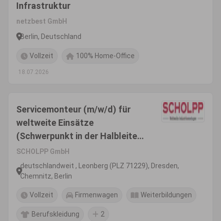
Infrastruktur
netzbest GmbH
Berlin, Deutschland
Vollzeit
100% Home-Office
18.07.2026
Servicemonteur (m/w/d) für
weltweite Einsätze
(Schwerpunkt in der Halbleiter-
und Chipindustrie)
SCHOLPP GmbH
deutschlandweit , Leonberg (PLZ 71229), Dresden,
Chemnitz, Berlin
Vollzeit
Firmenwagen
Weiterbildungen
Berufskleidung
2