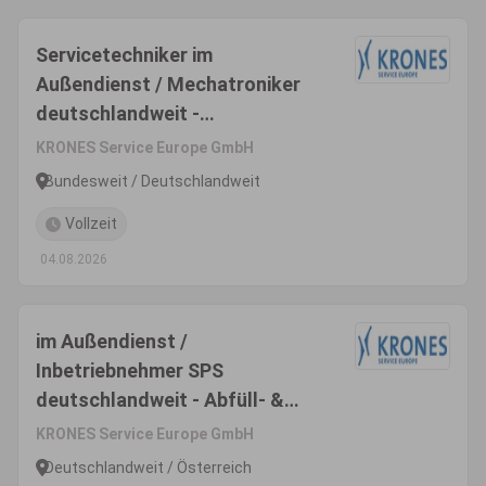
Servicetechniker im
Außendienst / Mechatroniker
deutschlandweit -
Inbetriebnahme & Montage
KRONES Service Europe GmbH
(m/w/d)
Bundesweit / Deutschlandweit
Vollzeit
04.08.2026
im Außendienst /
Inbetriebnehmer SPS
deutschlandweit - Abfüll- &
Verpackungsanlagen (m/w/d)
KRONES Service Europe GmbH
Deutschlandweit / Österreich