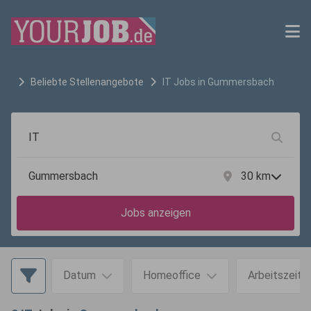
Beliebte Stellenangebote
IT
Jobs in
Gummersbach
30
km
Jobs anzeigen
Datum
Homeoffice
Arbeitszeit