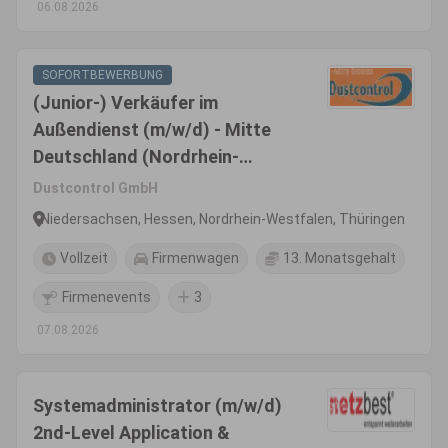
06.08.2026
SOFORTBEWERBUNG
(Junior-) Verkäufer im
Außendienst (m/w/d) - Mitte
Deutschland (Nordrhein-
Westfalen, Nord-Hessen,
Dustcontrol GmbH
Thüringen, Sachsen)
Niedersachsen, Hessen, Nordrhein-Westfalen, Thüringen
Vollzeit
Firmenwagen
13. Monatsgehalt
Firmenevents
3
07.08.2026
Systemadministrator (m/w/d)
2nd-Level Application &