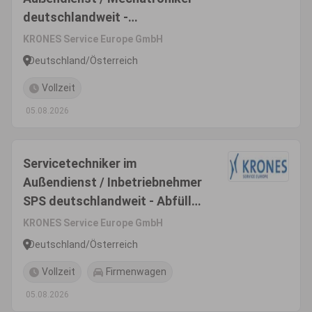
deutschlandweit -
Inbetriebnahme & Montage
KRONES Service Europe GmbH
(m/w/d) - Einsatzgebiet
Deutschland/Österreich
Deutschland/Österreich
Vollzeit
05.08.2026
Servicetechniker im
Außendienst / Inbetriebnehmer
SPS deutschlandweit - Abfüll-
& Verpackungsanlagen
KRONES Service Europe GmbH
(m/w/d) - Einsatzgebiet
Deutschland/Österreich
Deutschland/Österreich
Vollzeit
Firmenwagen
05.08.2026