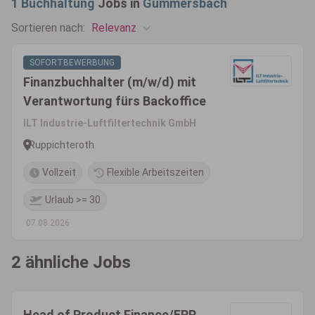
1
Buchhaltung
Jobs in
Gummersbach
Relevanz
Sortieren nach:
SOFORTBEWERBUNG
Finanzbuchhalter (m/w/d) mit
Verantwortung fürs Backoffice
ILT Industrie-Luftfiltertechnik GmbH
Ruppichteroth
Vollzeit
Flexible Arbeitszeiten
Urlaub >= 30
07.08.2026
2 ähnliche Jobs
Head of Product Finance/ERP