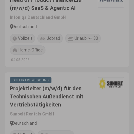
(m/w/d) SaaS & Agentic AI
Infoniqa Deutschland GmbH
Deutschland
Vollzeit
Jobrad
Urlaub >= 30
Home-Office
04.08.2026
SOFORTBEWERBUNG
Projektleiter (m/w/d) für den
Technischen Außendienst mit
Vertriebstätigkeiten
Sunbelt Rentals GmbH
Deutschland