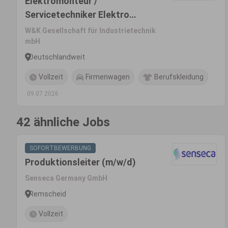
Elektromonteur /
Servicetechniker Elektro
(m/w/d)
W&K Gesellschaft für Industrietechnik
mbH
Deutschlandweit
Vollzeit
Firmenwagen
Berufskleidung
09.07.2026
42 ähnliche Jobs
SOFORTBEWERBUNG
Produktionsleiter (m/w/d)
Senseca Germany GmbH
Remscheid
Vollzeit