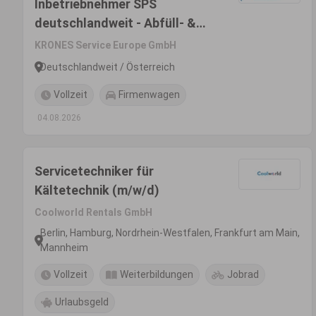
Inbetriebnehmer SPS
deutschlandweit - Abfüll- &
Verpackungsanlagen (m/w/d)
KRONES Service Europe GmbH
Deutschlandweit / Österreich
Vollzeit
Firmenwagen
04.08.2026
Servicetechniker für
Kältetechnik (m/w/d)
Coolworld Rentals GmbH
Berlin, Hamburg, Nordrhein-Westfalen, Frankfurt am Main,
Mannheim
Vollzeit
Weiterbildungen
Jobrad
Urlaubsgeld