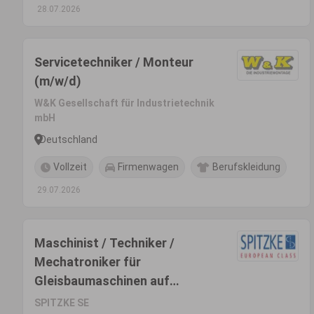
28.07.2026
Servicetechniker / Monteur
(m/w/d)
W&K Gesellschaft für Industrietechnik
mbH
Deutschland
Vollzeit
Firmenwagen
Berufskleidung
29.07.2026
Maschinist / Techniker /
Mechatroniker für
Gleisbaumaschinen auf
Montage bundesweit (m/w/d)
SPITZKE SE