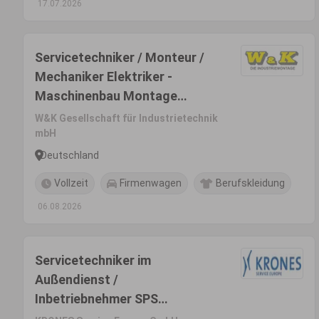
17.07.2026
Servicetechniker / Monteur /
Mechaniker Elektriker -
Maschinenbau Montage
Pharma Medizintechnik
W&K Gesellschaft für Industrietechnik
(m/w/d)
mbH
Deutschland
Vollzeit
Firmenwagen
Berufskleidung
06.08.2026
Servicetechniker im
Außendienst /
Inbetriebnehmer SPS
deutschlandweit - Abfüll- &