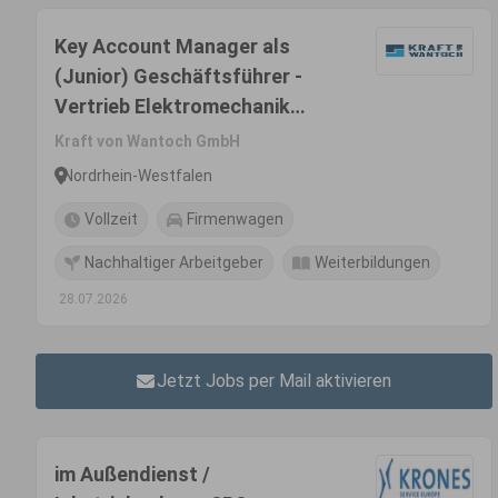
Key Account Manager als
(Junior) Geschäftsführer -
Vertrieb Elektromechanik
(m/w/d)
Kraft von Wantoch GmbH
Nordrhein-Westfalen
Vollzeit
Firmenwagen
Nachhaltiger Arbeitgeber
Weiterbildungen
28.07.2026
Jetzt Jobs per Mail aktivieren
im Außendienst /