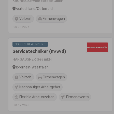
KRONES Service Europe GmbH
Verpackungsanlagen (m/w/d)
Deutschland/Österreich
- Einsatzgebiet Deutschland/
Vollzeit
Firmenwagen
Österreich
05.08.2026
SOFORTBEWERBUNG
Servicetechniker (m/w/d)
HARGASSNER Ges mbH
Nordrhein-Westfalen
Vollzeit
Firmenwagen
Nachhaltiger Arbeitgeber
Flexible Arbeitszeiten
Firmenevents
30.07.2026