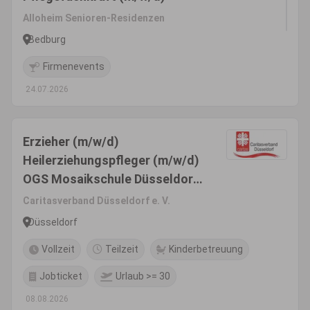
Alloheim Senioren-Residenzen
Bedburg
Firmenevents
24.07.2026
Erzieher (m/w/d)
Heilerziehungspfleger (m/w/d)
OGS Mosaikschule Düsseldorf-
Wersten
Caritasverband Düsseldorf e. V.
Düsseldorf
Vollzeit
Teilzeit
Kinderbetreuung
Jobticket
Urlaub >= 30
08.08.2026