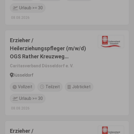
Urlaub >= 30
08.08.2026
Erzieher /
Heilerziehungspfleger (m/w/d)
OGS Rather Kreuzweg
Düsseldorf - Rath
Caritasverband Düsseldorf e. V.
Düsseldorf
Vollzeit
Teilzeit
Jobticket
Urlaub >= 30
08.08.2026
Erzieher /