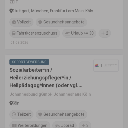
ZEIT
Stuttgart, München, Frankfurt am Main, Köln
Vollzeit
Gesundheitsangebote
Fahrtkostenzuschuss
Urlaub >= 30
2
01.08.2026
SOFORTBEWERBUNG
Sozialarbeiter*in /
Heilerziehungspfleger*in /
Heilpädagog*innen (oder vgl.)
(m/w/d)
Johannesbund gGmbH Johanneshaus Köln
Köln
Teilzeit
Gesundheitsangebote
Weiterbildungen
Jobrad
3