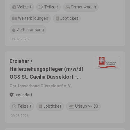
Vollzeit
Teilzeit
Firmenwagen
Weiterbildungen
Jobticket
Zeiterfassung
30.07.2026
Erzieher /
Heilerziehungspfleger (m/w/d)
OGS St. Cäcilia Düsseldorf -
Benrath
Caritasverband Düsseldorf e. V.
Düsseldorf
Teilzeit
Jobticket
Urlaub >= 30
09.08.2026