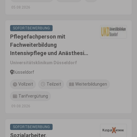
05.08.2026
SOFORTBEWERBUNG
Pflegefachperson mit
Fachweiterbildung
Intensivpflege und Anästhesie
(m/w/d) Vollzeit / Teilzeit
Universitätsklinikum Düsseldorf
Düsseldorf
Vollzeit
Teilzeit
Weiterbildungen
Tarifvergütung
09.08.2026
SOFORTBEWERBUNG
Sozialarbeiter,