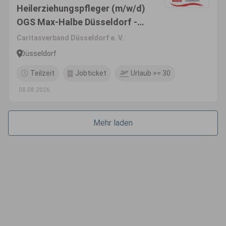
Heilerziehungspfleger (m/w/d)
OGS Max-Halbe Düsseldorf -
Mörsenbroich
Caritasverband Düsseldorf e. V.
Düsseldorf
Teilzeit
Jobticket
Urlaub >= 30
08.08.2026
Mehr laden