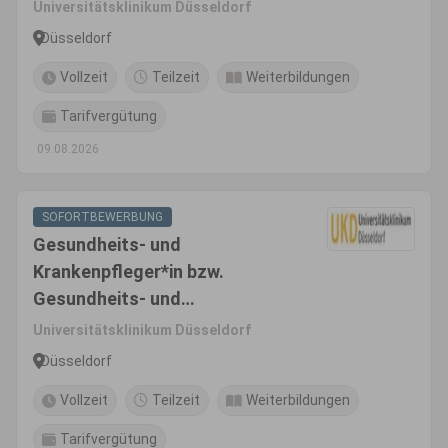
Kinderkrankenpfleger*in bzw.
Universitätsklinikum Düsseldorf
Fachgesundheits- und
Düsseldorf
Krankenpfleger*in für
Vollzeit
Teilzeit
Weiterbildungen
Anästhesie und Intensivpflege
bzw. Fachgesundheits- und
Tarifvergütung
Kinderkrankenpfleger*in für
09.08.2026
Anästhesie und Intensivpflege
SOFORTBEWERBUNG
Gesundheits- und
Krankenpfleger*in bzw.
Gesundheits- und
Kinderkrankenpfleger*in bzw.
Universitätsklinikum Düsseldorf
Fachgesundheits- und
Düsseldorf
Krankenpfleger*in für
Vollzeit
Teilzeit
Weiterbildungen
Anästhesie und Intensivpflege
bzw. Fachgesundheits- und
Tarifvergütung