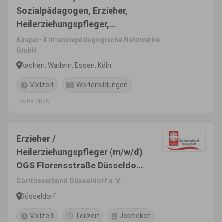
Sozialpädagogen, Erzieher,
Heilerziehungspfleger,
pädagogische Fachkräfte
Kaspar-X Intensivpädagogische Netzwerke
(m/w/d)
GmbH
Aachen, Wadern, Essen, Köln
Vollzeit
Weiterbildungen
06.08.2026
Erzieher /
Heilerziehungspfleger (m/w/d)
OGS Florensstraße Düsseldorf
- Hamm
Caritasverband Düsseldorf e. V.
Düsseldorf
Vollzeit
Teilzeit
Jobticket