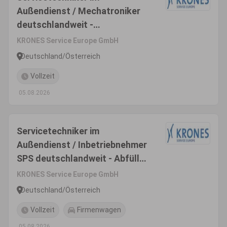
Außendienst / Mechatroniker
deutschlandweit -
Inbetriebnahme & Montage
KRONES Service Europe GmbH
(m/w/d) - Einsatzgebiet
Deutschland/Österreich
Deutschland/Österreich
Vollzeit
05.08.2026
Servicetechniker im
Außendienst / Inbetriebnehmer
SPS deutschlandweit - Abfüll-
& Verpackungsanlagen
KRONES Service Europe GmbH
(m/w/d) - Einsatzgebiet
Deutschland/Österreich
Deutschland/Österreich
Vollzeit
Firmenwagen
05.08.2026