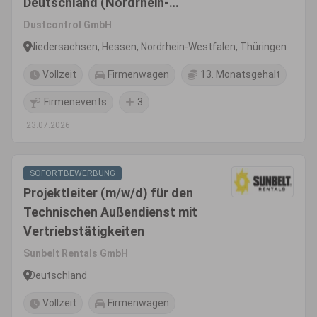
Deutschland (Nordrhein-
Westfalen, Nord-Hessen,
Dustcontrol GmbH
Thüringen, Sachsen)
Niedersachsen, Hessen, Nordrhein-Westfalen, Thüringen
Vollzeit
Firmenwagen
13. Monatsgehalt
Firmenevents
3
23.07.2026
SOFORTBEWERBUNG
Projektleiter (m/w/d) für den
Technischen Außendienst mit
Vertriebstätigkeiten
Sunbelt Rentals GmbH
Deutschland
Vollzeit
Firmenwagen