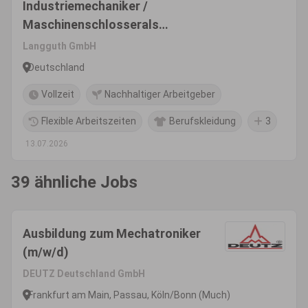
Industriemechaniker /
Maschinenschlosserals
Servicetechniker im weltweiten
Langguth GmbH
Außendienst (m/w/d)
Deutschland
Vollzeit
Nachhaltiger Arbeitgeber
Flexible Arbeitszeiten
Berufskleidung
3
13.07.2026
39 ähnliche Jobs
Ausbildung zum Mechatroniker
(m/w/d)
DEUTZ Deutschland GmbH
Frankfurt am Main, Passau, Köln/Bonn (Much)