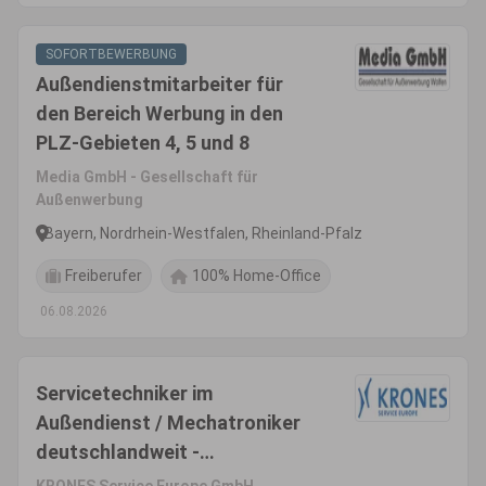
SOFORTBEWERBUNG
Außendienstmitarbeiter für
den Bereich Werbung in den
PLZ-Gebieten 4, 5 und 8
Media GmbH - Gesellschaft für
Außenwerbung
Bayern, Nordrhein-Westfalen, Rheinland-Pfalz
Freiberufer
100% Home-Office
06.08.2026
Servicetechniker im
Außendienst / Mechatroniker
deutschlandweit -
Inbetriebnahme & Montage