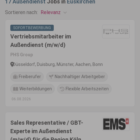
17
Außendienst
Jobs in
Euskirchen
Relevanz
Sortieren nach:
SOFORTBEWERBUNG
Vertriebsmitarbeiter im
Außendienst (m/w/d)
PHS Group
Düsseldorf, Duisburg, Münster, Aachen, Bonn
Freiberufer
Nachhaltiger Arbeitgeber
Weiterbildungen
Flexible Arbeitszeiten
06.08.2026
Sales Representative / GBT-
Experte im Außendienst
(m/w/d) für die Region Köln,