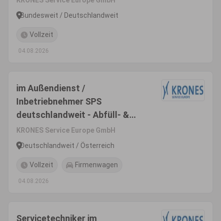
KRONES Service Europe GmbH
(m/w/d)
Bundesweit / Deutschlandweit
Vollzeit
04.08.2026
im Außendienst /
Inbetriebnehmer SPS
deutschlandweit - Abfüll- &
Verpackungsanlagen (m/w/d)
KRONES Service Europe GmbH
Deutschlandweit / Österreich
Vollzeit
Firmenwagen
04.08.2026
Servicetechniker im