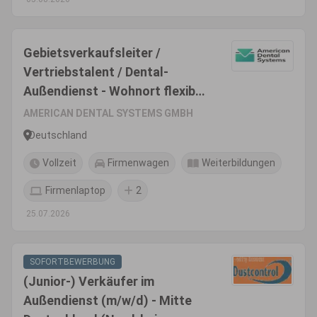
Gebietsverkaufsleiter /
Vertriebstalent / Dental-
Außendienst - Wohnort flexibel
(m/w/d)
AMERICAN DENTAL SYSTEMS GMBH
Deutschland
Vollzeit
Firmenwagen
Weiterbildungen
Firmenlaptop
2
25.07.2026
SOFORTBEWERBUNG
(Junior-) Verkäufer im
Außendienst (m/w/d) - Mitte