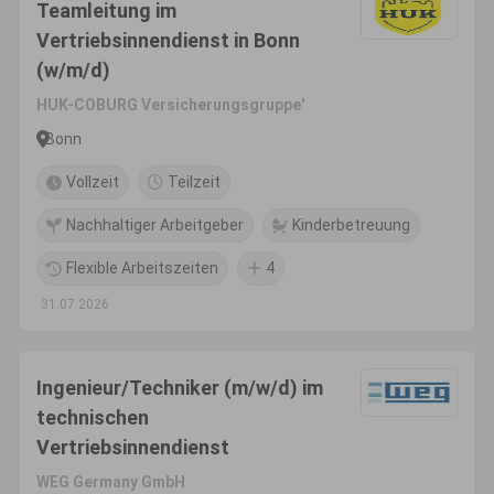
Teamleitung im
Vertriebsinnendienst in Bonn
(w/m/d)
HUK-COBURG Versicherungsgruppe'
Bonn
Vollzeit
Teilzeit
Nachhaltiger Arbeitgeber
Kinderbetreuung
Flexible Arbeitszeiten
4
31.07.2026
Ingenieur/Techniker (m/w/d) im
technischen
Vertriebsinnendienst
WEG Germany GmbH