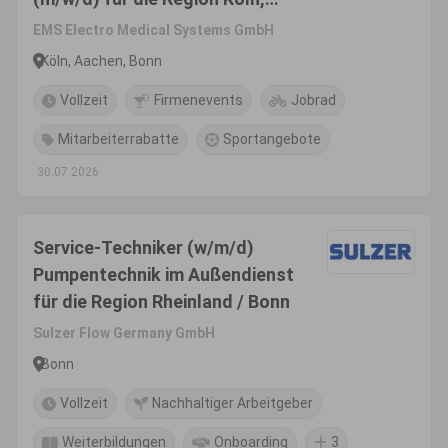
Bonn, Aachen -
EMS Electro Medical Systems GmbH
Produktsegment Dental
Köln, Aachen, Bonn
Vollzeit
Firmenevents
Jobrad
Mitarbeiterrabatte
Sportangebote
30.07.2026
Service-Techniker (w/m/d)
Pumpentechnik im Außendienst
für die Region Rheinland / Bonn
Sulzer Flow Germany GmbH
Bonn
Vollzeit
Nachhaltiger Arbeitgeber
Weiterbildungen
Onboarding
3