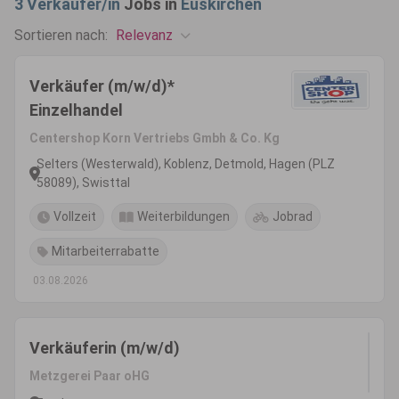
3
Verkäufer/in
Jobs in
Euskirchen
Relevanz
Sortieren nach:
Verkäufer (m/w/d)*
Einzelhandel
Centershop Korn Vertriebs Gmbh & Co. Kg
Selters (Westerwald), Koblenz, Detmold, Hagen (PLZ
58089), Swisttal
Vollzeit
Weiterbildungen
Jobrad
Mitarbeiterrabatte
03.08.2026
Verkäuferin (m/w/d)
Metzgerei Paar oHG