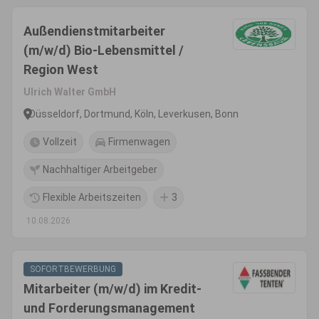
Außendienstmitarbeiter
(m/w/d) Bio-Lebensmittel /
Region West
Ulrich Walter GmbH
Düsseldorf, Dortmund, Köln, Leverkusen, Bonn
Vollzeit
Firmenwagen
Nachhaltiger Arbeitgeber
Flexible Arbeitszeiten
3
10.08.2026
SOFORTBEWERBUNG
Mitarbeiter (m/w/d) im Kredit-
und Forderungsmanagement