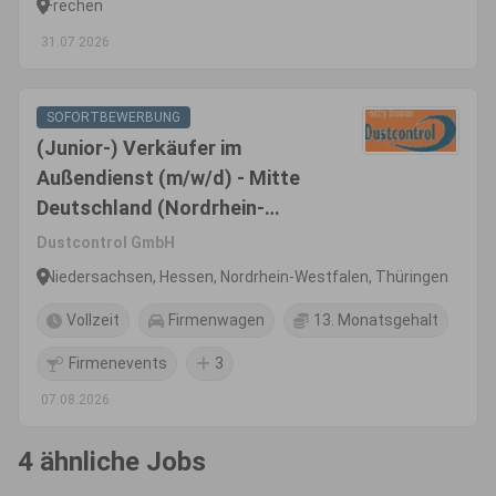
Frechen
31.07.2026
SOFORTBEWERBUNG
(Junior-) Verkäufer im
Außendienst (m/w/d) - Mitte
Deutschland (Nordrhein-
Westfalen, Nord-Hessen,
Dustcontrol GmbH
Thüringen, Sachsen)
Niedersachsen, Hessen, Nordrhein-Westfalen, Thüringen
Vollzeit
Firmenwagen
13. Monatsgehalt
Firmenevents
3
07.08.2026
4 ähnliche Jobs