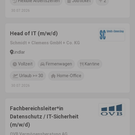
Flexible Arbeitszeiten
Jobticket
2
30.07.2026
Head of IT (m/w/d)
Schmidt + Clemens GmbH + Co. KG
Lindlar
Vollzeit
Firmenwagen
Kantine
Urlaub >= 30
Home-Office
30.07.2026
Fachbereichsleiter*in
Datenschutz / IT-Sicherheit
(m/w/d)
OVB Vermögensberatung AG