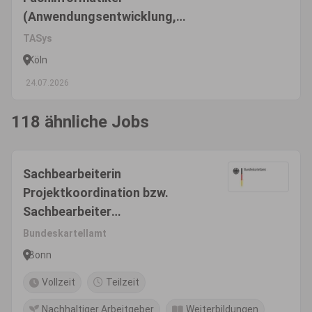
(Anwendungsentwicklung,
Systemintegration oder Daten-
TASys
und Prozessanalyse) (m/w/d)
Köln
24.07.2026
118 ähnliche Jobs
Sachbearbeiterin
Projektkoordination bzw.
Sachbearbeiter
Projektkoordination (w/m/d)
Bundeskartellamt
Bonn
Vollzeit
Teilzeit
Nachhaltiger Arbeitgeber
Weiterbildungen