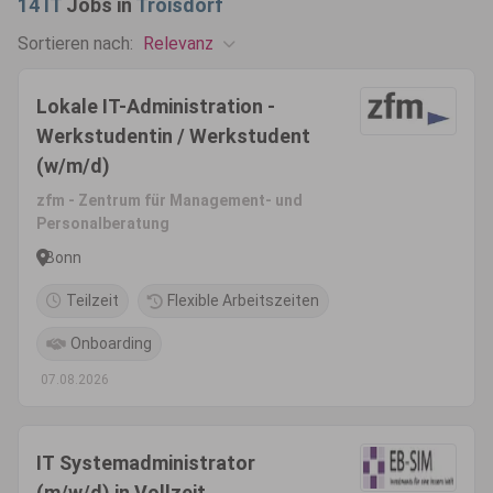
14
IT
Jobs in
Troisdorf
Relevanz
Sortieren nach:
Lokale IT-Administration -
Werkstudentin / Werkstudent
(w/m/d)
zfm - Zentrum für Management- und
Personalberatung
Bonn
Teilzeit
Flexible Arbeitszeiten
Onboarding
07.08.2026
IT Systemadministrator
(m/w/d) in Vollzeit