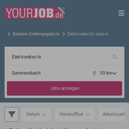
Beliebte Stellenangebote
Elektroniker/in
Jobs in
Gummersbach
30
km
Jobs anzeigen
Datum
Homeoffice
Arbeitszeit