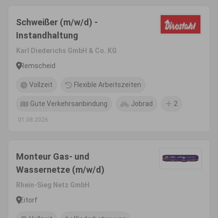
Schweißer (m/w/d) -
Instandhaltung
Karl Diederichs GmbH & Co. KG
Remscheid
Vollzeit
Flexible Arbeitszeiten
Gute Verkehrsanbindung
Jobrad
2
01.08.2026
Monteur Gas- und
Wassernetze (m/w/d)
Rhein-Sieg Netz GmbH
Eitorf