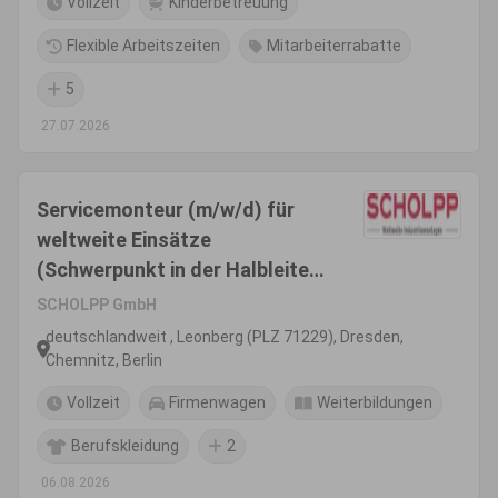
Vollzeit
Kinderbetreuung
Flexible Arbeitszeiten
Mitarbeiterrabatte
5
27.07.2026
Servicemonteur (m/w/d) für
weltweite Einsätze
(Schwerpunkt in der Halbleiter-
und Chipindustrie)
SCHOLPP GmbH
deutschlandweit , Leonberg (PLZ 71229), Dresden,
Chemnitz, Berlin
Vollzeit
Firmenwagen
Weiterbildungen
Berufskleidung
2
06.08.2026