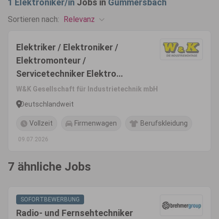
1
Elektroniker/in
Jobs in
Gummersbach
Relevanz
Sortieren nach:
Elektriker / Elektroniker /
Elektromonteur /
Servicetechniker Elektro
(m/w/d)
W&K Gesellschaft für Industrietechnik mbH
Deutschlandweit
Vollzeit
Firmenwagen
Berufskleidung
09.07.2026
7 ähnliche Jobs
SOFORTBEWERBUNG
Radio- und Fernsehtechniker