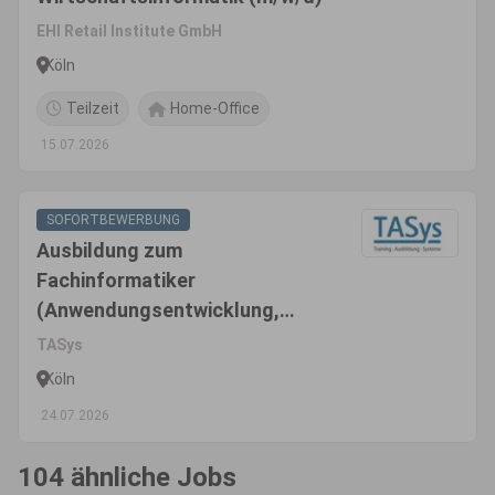
EHI Retail Institute GmbH
Köln
Teilzeit
Home-Office
15.07.2026
SOFORTBEWERBUNG
Ausbildung zum
Fachinformatiker
(Anwendungsentwicklung,
Systemintegration oder Daten-
TASys
und Prozessanalyse) (m/w/d)
Köln
24.07.2026
104 ähnliche Jobs