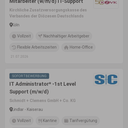
Mitarbeiter (w/m/d) IT-Support
Kirchliche Zusatzversorgungskasse des
Verbandes der Diözesen Deutschlands
Köln
Vollzeit
Nachhaltiger Arbeitgeber
Flexible Arbeitszeiten
Home-Office
21.07.2026
SOFORTBEWERBUNG
IT Administrator* -1st Level
Support (m/w/d)
Schmidt + Clemens GmbH + Co. KG
Lindlar - Kaiserau
Vollzeit
Kantine
Tarifvergütung