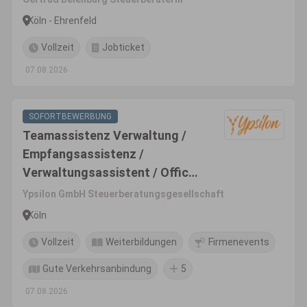
Köln - Ehrenfeld
Vollzeit
Jobticket
07.08.2026
SOFORTBEWERBUNG
Teamassistenz Verwaltung /
Empfangsassistenz /
Verwaltungsassistent / Office-
Manager (m/w/d)
Ypsilon GmbH Steuerberatungsgesellschaft
Köln
Vollzeit
Weiterbildungen
Firmenevents
Gute Verkehrsanbindung
5
07.08.2026