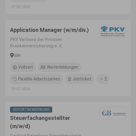
07.08.2026
Application Manager (w/m/div.)
PKV Verband der Privaten
Krankenversicherung e. V.
Köln
Vollzeit
Weiterbildungen
Flexible Arbeitszeiten
Jobticket
2
18.07.2026
SOFORTBEWERBUNG
Steuerfachangestellter
(m/w/d)
Gertrud Beienburg Steuerberaterin