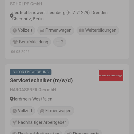
und Chipindustrie)
SCHOLPP GmbH
deutschlandweit , Leonberg (PLZ 71229), Dresden,
Chemnitz, Berlin
Vollzeit
Firmenwagen
Weiterbildungen
Berufskleidung
2
06.08.2026
SOFORTBEWERBUNG
Servicetechniker (m/w/d)
HARGASSNER Ges mbH
Nordrhein-Westfalen
Vollzeit
Firmenwagen
Nachhaltiger Arbeitgeber