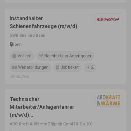
Instandhalter
Schienenfahrzeuge (m/w/d)
SWB Bus und Bahn
Bonn
Vollzeit
Nachhaltiger Arbeitgeber
Weiterbildungen
Jobticket
2
02.08.2026
Technischer
Mitarbeiter/Anlagenfahrer
(m/w/d)
Abfallvergärungsanlage
ABO Kraft & Wärme Zülpich GmbH & Co. KG