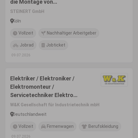
die Montage von
Separationsmaschinen
STEINERT GmbH
Köln
Vollzeit
Nachhaltiger Arbeitgeber
Jobrad
Jobticket
09.07.2026
Elektriker / Elektroniker /
Elektromonteur /
Servicetechniker Elektro
(m/w/d)
W&K Gesellschaft für Industrietechnik mbH
Deutschlandweit
Vollzeit
Firmenwagen
Berufskleidung
09.07.2026