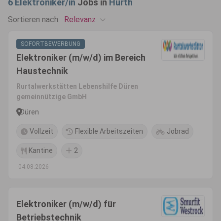
6
Elektroniker/in
Jobs in
Hürth
Relevanz
Sortieren nach:
SOFORTBEWERBUNG
Elektroniker (m/w/d) im Bereich
Haustechnik
Rurtalwerkstätten Lebenshilfe Düren
gemeinnützige GmbH
Düren
Vollzeit
Flexible Arbeitszeiten
Jobrad
Kantine
2
04.08.2026
Elektroniker (m/w/d) für
Betriebstechnik