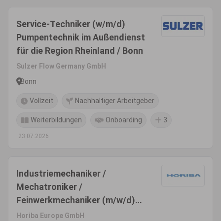
Service-Techniker (w/m/d)
Pumpentechnik im Außendienst
für die Region Rheinland / Bonn
Sulzer Flow Germany GmbH
Bonn
Vollzeit
Nachhaltiger Arbeitgeber
Weiterbildungen
Onboarding
3
23.07.2026
Industriemechaniker /
Mechatroniker /
Feinwerkmechaniker (m/w/d)
für die Gerätemontage
Horiba Europe GmbH