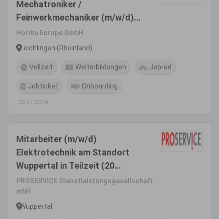
Mechatroniker /
Feinwerkmechaniker (m/w/d)
für die Gerätemontage
Horiba Europe GmbH
Leichlingen (Rheinland)
Vollzeit
Weiterbildungen
Jobrad
Jobticket
Onboarding
30.07.2026
Mitarbeiter (m/w/d)
Elektrotechnik am Standort
Wuppertal in Teilzeit (20
Wochenstunden) oder Vollzeit
PROSERVICE Dienstleistungsgesellschaft
(40 Wochenstunden)
mbH
Wuppertal