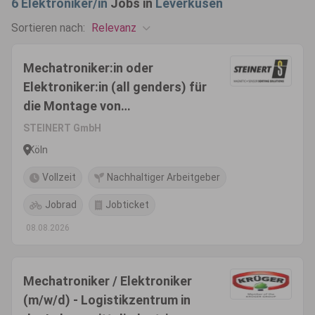
6
Elektroniker/in
Jobs in
Leverkusen
Relevanz
Sortieren nach:
Mechatroniker:in oder
Elektroniker:in (all genders) für
die Montage von
Separationsmaschinen
STEINERT GmbH
Köln
Vollzeit
Nachhaltiger Arbeitgeber
Jobrad
Jobticket
08.08.2026
Mechatroniker / Elektroniker
(m/w/d) - Logistikzentrum in