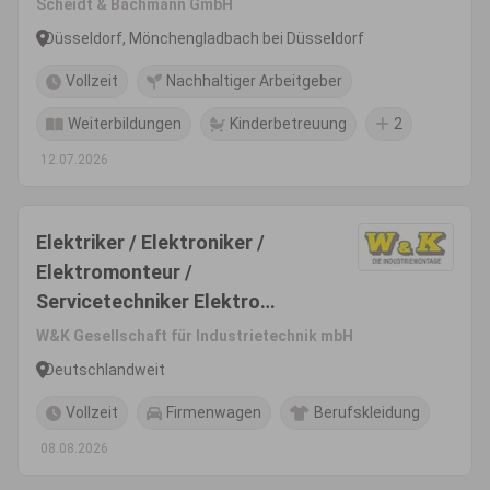
Scheidt & Bachmann GmbH
Düsseldorf, Mönchengladbach bei Düsseldorf
Vollzeit
Nachhaltiger Arbeitgeber
Weiterbildungen
Kinderbetreuung
2
12.07.2026
Elektriker / Elektroniker /
Elektromonteur /
Servicetechniker Elektro
(m/w/d)
W&K Gesellschaft für Industrietechnik mbH
Deutschlandweit
Vollzeit
Firmenwagen
Berufskleidung
08.08.2026