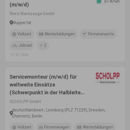
(m/w/d)
Wera Werkzeuge GmbH
Wuppertal
Vollzeit
Weiterbildungen
Firmenevents
Jobrad
2
17.07.2026
Servicemonteur (m/w/d) für
weltweite Einsätze
(Schwerpunkt in der Halbleiter-
und Chipindustrie)
SCHOLPP GmbH
deutschlandweit , Leonberg (PLZ 71229), Dresden,
Chemnitz, Berlin
Vollzeit
Firmenwagen
Weiterbildungen