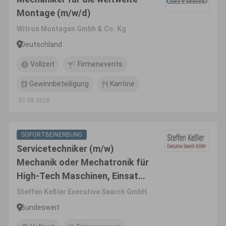
Montage (m/w/d)
Witron Montagen Gmbh & Co. Kg
Deutschland
Vollzeit
Firmenevents
Gewinnbeteiligung
Kantine
01.08.2026
SOFORTBEWERBUNG
Servicetechniker (m/w)
Mechanik oder Mechatronik für
High-Tech Maschinen, Einsatz
national oder weltweit
Steffen Keßler Executive Search GmbH
Bundesweit