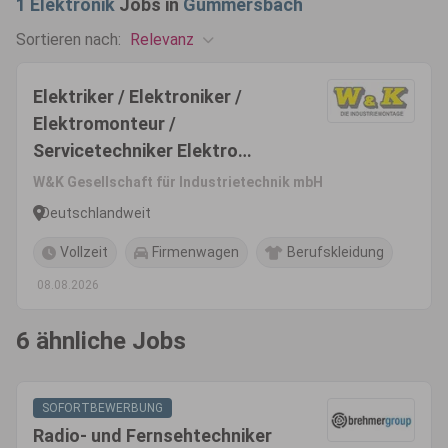
1
Elektronik
Jobs in
Gummersbach
Relevanz
Sortieren nach:
Elektriker / Elektroniker /
Elektromonteur /
Servicetechniker Elektro
(m/w/d)
W&K Gesellschaft für Industrietechnik mbH
Deutschlandweit
Vollzeit
Firmenwagen
Berufskleidung
08.08.2026
6 ähnliche Jobs
SOFORTBEWERBUNG
Radio- und Fernsehtechniker