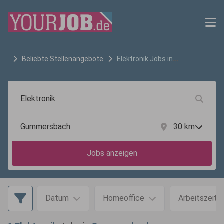
Beliebte Stellenangebote
Elektronik
Jobs in
Gummersbach
30
km
Jobs anzeigen
Datum
Homeoffice
Arbeitszeit