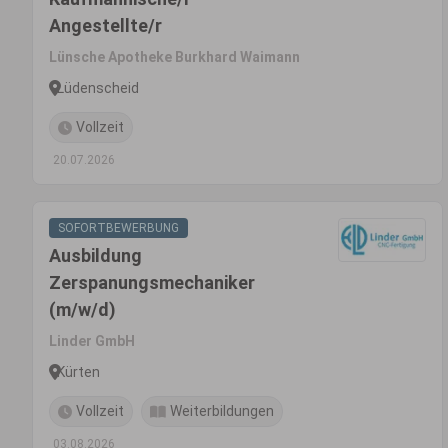
Angestellte/r
Lünsche Apotheke Burkhard Waimann
Lüdenscheid
Vollzeit
20.07.2026
SOFORTBEWERBUNG
Ausbildung
Zerspanungsmechaniker
(m/w/d)
Linder GmbH
Kürten
Vollzeit
Weiterbildungen
03.08.2026