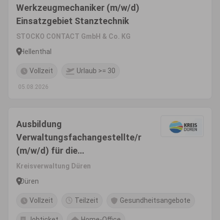
Werkzeugmechaniker (m/w/d)
Einsatzgebiet Stanztechnik
STOCKO CONTACT GmbH & Co. KG
Hellenthal
Vollzeit
Urlaub >= 30
05.08.2026
Ausbildung
Verwaltungsfachangestellte/r
(m/w/d) für die
Kreisverwaltung
Kreisverwaltung Düren
Düren
Vollzeit
Teilzeit
Gesundheitsangebote
Jobticket
Home-Office