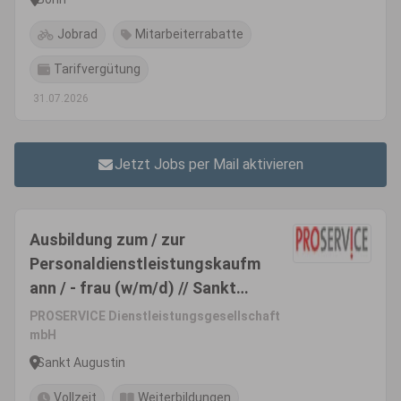
Jobrad
Mitarbeiterrabatte
Tarifvergütung
31.07.2026
Jetzt Jobs per Mail aktivieren
Ausbildung zum / zur
Personaldienstleistungskaufm
ann / - frau (w/m/d) // Sankt
Augustin
PROSERVICE Dienstleistungsgesellschaft
mbH
Sankt Augustin
Vollzeit
Weiterbildungen