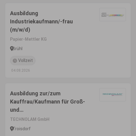
Ausbildung
Industriekaufmann/-frau
(m/w/d)
Papier-Mettler KG
Brühl
Vollzeit
04.08.2026
Ausbildung zur/zum
Kauffrau/Kaufmann für Groß-
und
Außenhandelsmanagement
TECHNOLAM GmbH
(m/w/d)
Troisdorf