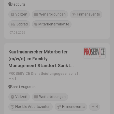
Siegburg
Vollzeit
Weiterbildungen
Firmenevents
Jobrad
Mitarbeiterrabatte
07.08.2026
Kaufmännischer Mitarbeiter
(m/w/d) im Facility
Management Standort Sankt
Augustin bei Bonn in Vollzeit
PROSERVICE Dienstleistungsgesellschaft
(40 Wochenstunden)
mbH
Sankt Augustin
Vollzeit
Weiterbildungen
Flexible Arbeitszeiten
Firmenevents
4