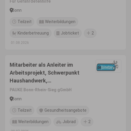
Für Gefährdetenhilfe
Bonn
Teilzeit
Weiterbildungen
Kinderbetreuung
Jobticket
2
01.08.2026
Mitarbeiter als Anleiter im
Arbeitsprojekt, Schwerpunkt
Haushandwerk,
Hausmeisterservice,
PAUKE Bonn-Rhein-Sieg gGmbH
Wäschepflege
Bonn
Teilzeit
Gesundheitsangebote
Weiterbildungen
Jobrad
2