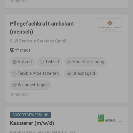
07.08.2026
Pflegefachkraft ambulant
(mensch)
SLW Zentrale Services GmbH
Erftstadt
Vollzeit
Teilzeit
Kinderbetreuung
Flexible Arbeitszeiten
Urlaubsgeld
Weihnachtsgeld
07.08.2026
SOFORTBEWERBUNG
Kassierer (m/w/d)
Bernhard Möllers GmbH & Co. KG