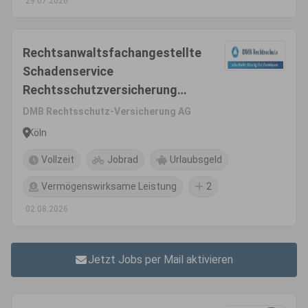
29.07.2026
Rechtsanwaltsfachangestellte
Schadenservice
Rechtsschutzversicherung
(m/w/d)
DMB Rechtsschutz-Versicherung AG
Köln
Vollzeit
Jobrad
Urlaubsgeld
Vermögenswirksame Leistung
2
02.08.2026
Jetzt Jobs per Mail aktivieren