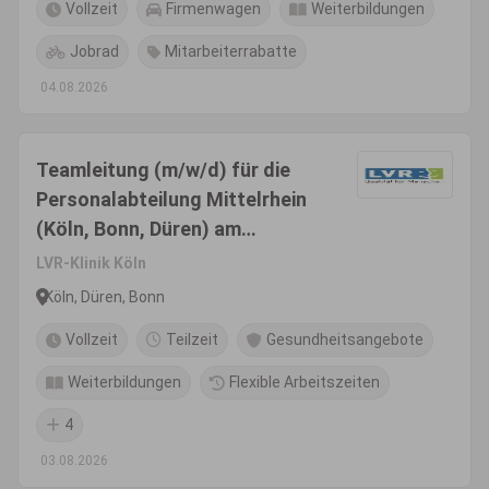
Vollzeit
Firmenwagen
Weiterbildungen
Jobrad
Mitarbeiterrabatte
04.08.2026
Teamleitung (m/w/d) für die
Personalabteilung Mittelrhein
(Köln, Bonn, Düren) am
Standort Düren
LVR-Klinik Köln
Köln, Düren, Bonn
Vollzeit
Teilzeit
Gesundheitsangebote
Weiterbildungen
Flexible Arbeitszeiten
4
03.08.2026