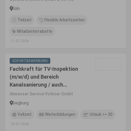
Köln
Teilzeit
Flexible Arbeitszeiten
Mitarbeiterrabatte
11.07.2026
SOFORTBEWERBUNG
Fachkraft für TV-Inspektion
(m/w/d) und Bereich
Kanalsanierung / auch
Quereinsteiger (m/w/d)
Abwasser Service Volkner GmbH
Siegburg
Vollzeit
Weiterbildungen
Urlaub >= 30
29.07.2026