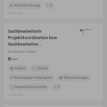
Kinderbetreuung
5
09.07.2026
Sachbearbeiterin
Projektkoordination bzw.
Sachbearbeiter
Projektkoordination (w/m/d)
Bundeskartellamt
Bonn
Vollzeit
Teilzeit
Nachhaltiger Arbeitgeber
Weiterbildungen
Flexible Arbeitszeiten
5
04.08.2026