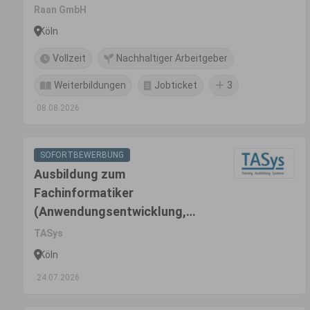
Raan GmbH
Köln
Vollzeit
Nachhaltiger Arbeitgeber
Weiterbildungen
Jobticket
3
08.08.2026
SOFORTBEWERBUNG
Ausbildung zum
Fachinformatiker
(Anwendungsentwicklung,
Systemintegration oder
TASys
Daten- und Prozessanalyse)
Köln
(m/w/d)
24.07.2026