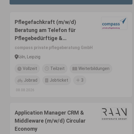
Pflegefachkraft (m/w/d)
Beratung am Telefon für
Pflegebedürftige &
Angehörige
compass private pflegeberatung GmbH
Köln, Leipzig
Vollzeit
Teilzeit
Weiterbildungen
Jobrad
Jobticket
3
08.08.2026
Application Manager CRM &
Middleware (m/w/d) Circular
Economy