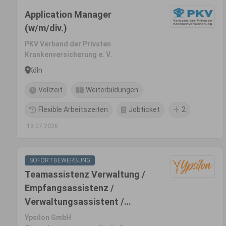
Application Manager
(w/m/div.)
PKV Verband der Privaten
Krankenversicherung e. V.
Köln
Vollzeit
Weiterbildungen
Flexible Arbeitszeiten
Jobticket
2
18.07.2026
SOFORTBEWERBUNG
Teamassistenz Verwaltung /
Empfangsassistenz /
Verwaltungsassistent /
Office-Manager (m/w/d)
Ypsilon GmbH