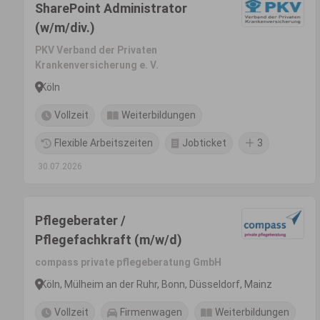
SharePoint Administrator
(w/m/div.)
PKV Verband der Privaten
Krankenversicherung e. V.
Köln
Vollzeit
Weiterbildungen
Flexible Arbeitszeiten
Jobticket
3
30.07.2026
Pflegeberater /
Pflegefachkraft (m/w/d)
compass private pflegeberatung GmbH
Köln, Mülheim an der Ruhr, Bonn, Düsseldorf, Mainz
Vollzeit
Firmenwagen
Weiterbildungen