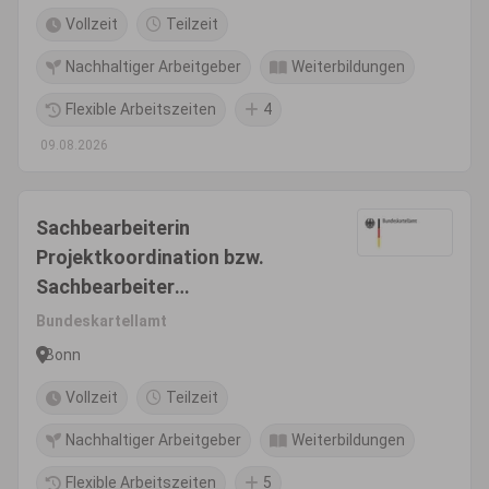
Vollzeit
Teilzeit
Nachhaltiger Arbeitgeber
Weiterbildungen
Flexible Arbeitszeiten
4
09.08.2026
Sachbearbeiterin
Projektkoordination bzw.
Sachbearbeiter
Projektkoordination (w/m/d)
Bundeskartellamt
Bonn
Vollzeit
Teilzeit
Nachhaltiger Arbeitgeber
Weiterbildungen
Flexible Arbeitszeiten
5