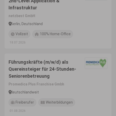
2nd-Level Application &
Infrastruktur
netzbest GmbH
Berlin, Deutschland
Vollzeit
100% Home-Office
18.07.2026
Führungskräfte (m/w/d) als
Quereinsteiger für 24-Stunden-
Seniorenbetreuung
Promedica Plus Franchise Gmbh
deutschlandweit
Freiberufer
Weiterbildungen
01.08.2026