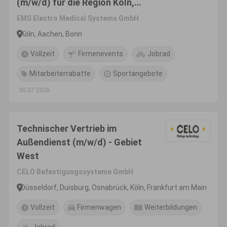
(m/w/d) für die Region Köln,
Bonn, Aachen -
EMS Electro Medical Systems GmbH
Produktsegment Dental
Köln, Aachen, Bonn
Vollzeit
Firmenevents
Jobrad
Mitarbeiterrabatte
Sportangebote
30.07.2026
Technischer Vertrieb im
Außendienst (m/w/d) - Gebiet
West
CELO Befestigungssysteme GmbH
Düsseldorf, Duisburg, Osnabrück, Köln, Frankfurt am Main
Vollzeit
Firmenwagen
Weiterbildungen