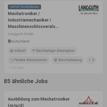
SOFORTBEWERBUNG
Mechatroniker /
Industriemechaniker /
Maschinenschlosserals
Servicetechniker im weltweiten
Langguth GmbH
Außendienst (m/w/d)
Deutschland
Vollzeit
Nachhaltiger Arbeitgeber
Flexible Arbeitszeiten
Berufskleidung
3
13.07.2026
85 ähnliche Jobs
Ausbildung zum Mechatroniker
(m/w/d)