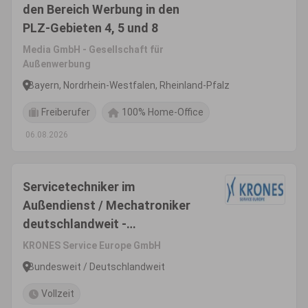
den Bereich Werbung in den
PLZ-Gebieten 4, 5 und 8
Media GmbH - Gesellschaft für
Außenwerbung
Bayern, Nordrhein-Westfalen, Rheinland-Pfalz
Freiberufer
100% Home-Office
06.08.2026
Servicetechniker im
Außendienst / Mechatroniker
deutschlandweit -
Inbetriebnahme & Montage
KRONES Service Europe GmbH
(m/w/d)
Bundesweit / Deutschlandweit
Vollzeit