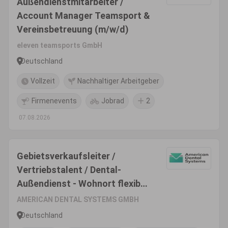
Außendienstmitarbeiter /
Account Manager Teamsport &
Vereinsbetreuung (m/w/d)
eleven teamsports GmbH
Deutschland
Vollzeit
Nachhaltiger Arbeitgeber
Firmenevents
Jobrad
2
07.08.2026
Gebietsverkaufsleiter /
Vertriebstalent / Dental-
Außendienst - Wohnort flexibel
(m/w/d)
AMERICAN DENTAL SYSTEMS GMBH
Deutschland