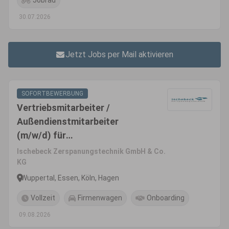
Jobrad
30.07.2026
Jetzt Jobs per Mail aktivieren
SOFORTBEWERBUNG
Vertriebsmitarbeiter /
Außendienstmitarbeiter
(m/w/d) für
Zerspanungswerkzeuge
Ischebeck Zerspanungstechnik GmbH & Co.
KG
Wuppertal, Essen, Köln, Hagen
Vollzeit
Firmenwagen
Onboarding
09.08.2026