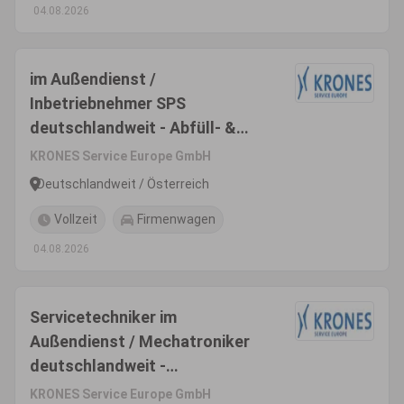
04.08.2026
im Außendienst /
Inbetriebnehmer SPS
deutschlandweit - Abfüll- &
Verpackungsanlagen (m/w/d)
KRONES Service Europe GmbH
Deutschlandweit / Österreich
Vollzeit
Firmenwagen
04.08.2026
Servicetechniker im
Außendienst / Mechatroniker
deutschlandweit -
Inbetriebnahme & Montage
KRONES Service Europe GmbH