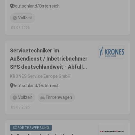
(m/w/d) - Einsatzgebiet
Deutschland/Österreich
Deutschland/Österreich
Vollzeit
05.08.2026
Servicetechniker im
Außendienst / Inbetriebnehmer
SPS deutschlandweit - Abfüll-
& Verpackungsanlagen
KRONES Service Europe GmbH
(m/w/d) - Einsatzgebiet
Deutschland/Österreich
Deutschland/Österreich
Vollzeit
Firmenwagen
05.08.2026
SOFORTBEWERBUNG