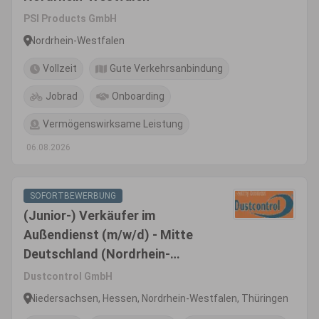
PSI Products GmbH
Nordrhein-Westfalen
Vollzeit
Gute Verkehrsanbindung
Jobrad
Onboarding
Vermögenswirksame Leistung
06.08.2026
SOFORTBEWERBUNG
(Junior-) Verkäufer im
Außendienst (m/w/d) - Mitte
Deutschland (Nordrhein-
Westfalen, Nord-Hessen,
Dustcontrol GmbH
Thüringen, Sachsen)
Niedersachsen, Hessen, Nordrhein-Westfalen, Thüringen