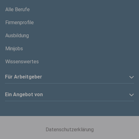
Alle Berufe
Firmenprofile
Ausbildung
Minijobs
Wissenswertes
Für Arbeitgeber
Anzeige schalten
Ein Angebot von
Privatinserenten
Kölner Stadt-Anzeiger
Kontakt
Kölnische Rundschau
Datenschutzerklärung
Mediadaten
Express