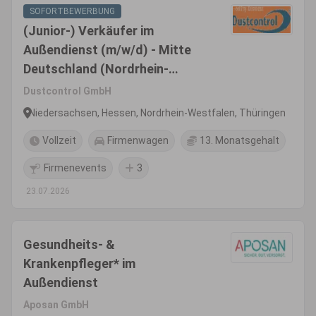
SOFORTBEWERBUNG
(Junior-) Verkäufer im
Außendienst (m/w/d) - Mitte
Deutschland (Nordrhein-
Westfalen, Nord-Hessen,
Dustcontrol GmbH
Thüringen, Sachsen)
Niedersachsen, Hessen, Nordrhein-Westfalen, Thüringen
Vollzeit
Firmenwagen
13. Monatsgehalt
Firmenevents
3
23.07.2026
Gesundheits- &
Krankenpfleger* im
Außendienst
Aposan GmbH