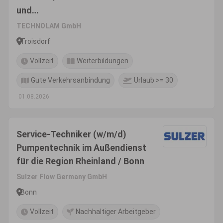
und
Außenhandelsmanagement
TECHNOLAM GmbH
(m/w/d)
Troisdorf
Vollzeit
Weiterbildungen
Gute Verkehrsanbindung
Urlaub >= 30
01.08.2026
Service-Techniker (w/m/d)
Pumpentechnik im Außendienst
für die Region Rheinland / Bonn
Sulzer Flow Germany GmbH
Bonn
Vollzeit
Nachhaltiger Arbeitgeber