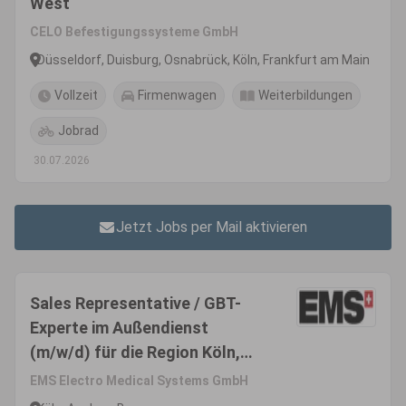
West
CELO Befestigungssysteme GmbH
Düsseldorf, Duisburg, Osnabrück, Köln, Frankfurt am Main
Vollzeit
Firmenwagen
Weiterbildungen
Jobrad
30.07.2026
Jetzt Jobs per Mail aktivieren
Sales Representative / GBT-
Experte im Außendienst
(m/w/d) für die Region Köln,
Bonn, Aachen -
EMS Electro Medical Systems GmbH
Produktsegment Dental