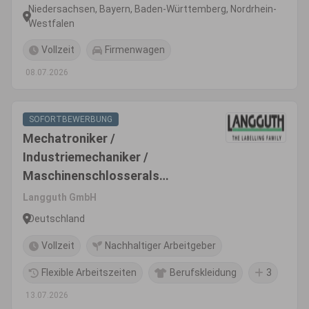
Niedersachsen, Bayern, Baden-Württemberg, Nordrhein-
Westfalen
Vollzeit
Firmenwagen
08.07.2026
SOFORTBEWERBUNG
Mechatroniker /
Industriemechaniker /
Maschinenschlosserals
Servicetechniker im weltweiten
Langguth GmbH
Außendienst (m/w/d)
Deutschland
Vollzeit
Nachhaltiger Arbeitgeber
Flexible Arbeitszeiten
Berufskleidung
3
13.07.2026