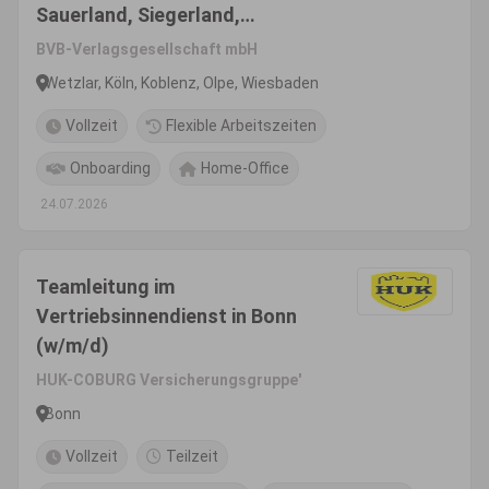
Sauerland, Siegerland,
Westerwald, Hunsrück und
BVB-Verlagsgesellschaft mbH
Eifel
Wetzlar, Köln, Koblenz, Olpe, Wiesbaden
Vollzeit
Flexible Arbeitszeiten
Onboarding
Home-Office
24.07.2026
Teamleitung im
Vertriebsinnendienst in Bonn
(w/m/d)
HUK-COBURG Versicherungsgruppe'
Bonn
Vollzeit
Teilzeit