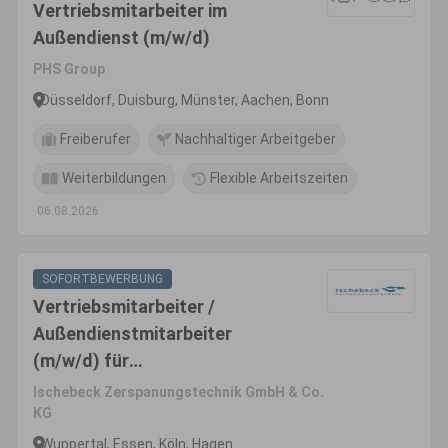
Vertriebsmitarbeiter im
Außendienst (m/w/d)
PHS Group
Düsseldorf, Duisburg, Münster, Aachen, Bonn
Freiberufer
Nachhaltiger Arbeitgeber
Weiterbildungen
Flexible Arbeitszeiten
06.08.2026
SOFORTBEWERBUNG
Vertriebsmitarbeiter /
Außendienstmitarbeiter
(m/w/d) für
Zerspanungswerkzeuge
Ischebeck Zerspanungstechnik GmbH & Co.
KG
Wuppertal, Essen, Köln, Hagen