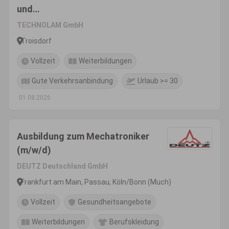
und
Außenhandelsmanagement
TECHNOLAM GmbH
(m/w/d)
Troisdorf
Vollzeit
Weiterbildungen
Gute Verkehrsanbindung
Urlaub >= 30
01.08.2026
Ausbildung zum Mechatroniker
(m/w/d)
DEUTZ Deutschland GmbH
Frankfurt am Main, Passau, Köln/Bonn (Much)
Vollzeit
Gesundheitsangebote
Weiterbildungen
Berufskleidung