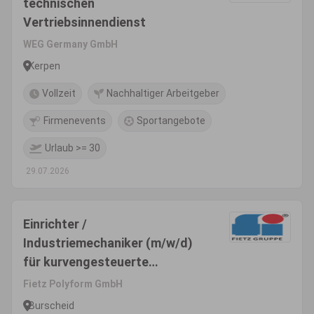
technischen
Vertriebsinnendienst
WEG Germany GmbH
Kerpen
Vollzeit
Nachhaltiger Arbeitgeber
Firmenevents
Sportangebote
Urlaub >= 30
29.07.2026
Einrichter /
Industriemechaniker (m/w/d)
für kurvengesteuerte
Drehautomaten
Fietz Polyform GmbH
Burscheid