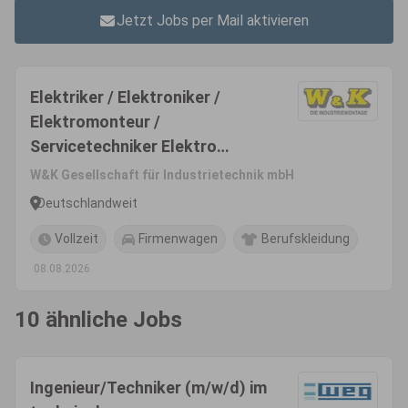
Jetzt Jobs per Mail aktivieren
Elektriker / Elektroniker /
Elektromonteur /
Servicetechniker Elektro
(m/w/d)
W&K Gesellschaft für Industrietechnik mbH
Deutschlandweit
Vollzeit
Firmenwagen
Berufskleidung
08.08.2026
10 ähnliche Jobs
Ingenieur/Techniker (m/w/d) im