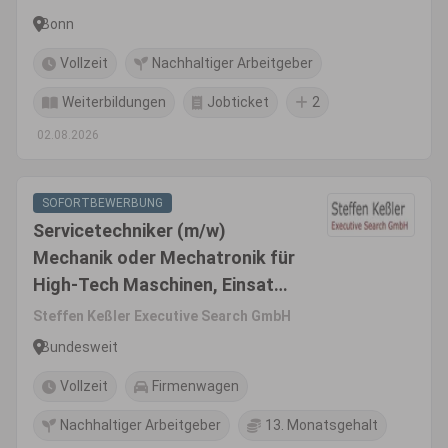
Bonn
Vollzeit
Nachhaltiger Arbeitgeber
Weiterbildungen
Jobticket
2
02.08.2026
SOFORTBEWERBUNG
Servicetechniker (m/w)
Mechanik oder Mechatronik für
High-Tech Maschinen, Einsatz
national oder weltweit
Steffen Keßler Executive Search GmbH
Bundesweit
Vollzeit
Firmenwagen
Nachhaltiger Arbeitgeber
13. Monatsgehalt