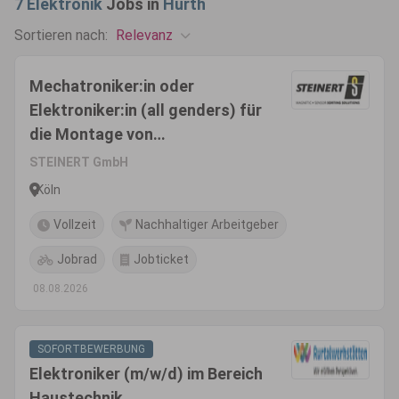
7
Elektronik
Jobs in
Hürth
Relevanz
Sortieren nach:
Mechatroniker:in oder
Elektroniker:in (all genders) für
die Montage von
Separationsmaschinen
STEINERT GmbH
Köln
Vollzeit
Nachhaltiger Arbeitgeber
Jobrad
Jobticket
08.08.2026
SOFORTBEWERBUNG
Elektroniker (m/w/d) im Bereich
Haustechnik