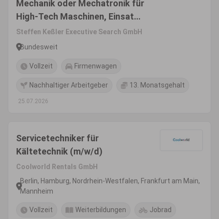
Mechanik oder Mechatronik für
High-Tech Maschinen, Einsatz
national oder weltweit
Steffen Keßler Executive Search GmbH
Bundesweit
Vollzeit
Firmenwagen
Nachhaltiger Arbeitgeber
13. Monatsgehalt
25.07.2026
Servicetechniker für
Kältetechnik (m/w/d)
Coolworld Rentals GmbH
Berlin, Hamburg, Nordrhein-Westfalen, Frankfurt am Main,
Mannheim
Vollzeit
Weiterbildungen
Jobrad