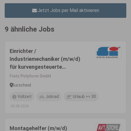
Jetzt Jobs per Mail aktivieren
9 ähnliche Jobs
Einrichter /
Industriemechaniker (m/w/d)
für kurvengesteuerte
Drehautomaten
Fietz Polyform GmbH
Burscheid
Vollzeit
Jobrad
Urlaub >= 30
05.08.2026
Montagehelfer (m/w/d)