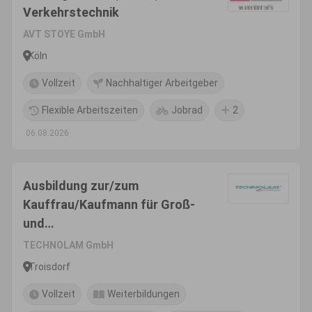
Verkehrstechnik
AVT STOYE GmbH
Köln
Vollzeit
Nachhaltiger Arbeitgeber
Flexible Arbeitszeiten
Jobrad
2
06.08.2026
Ausbildung zur/zum
Kauffrau/Kaufmann für Groß-
und
Außenhandelsmanagement
TECHNOLAM GmbH
(m/w/d)
Troisdorf
Vollzeit
Weiterbildungen