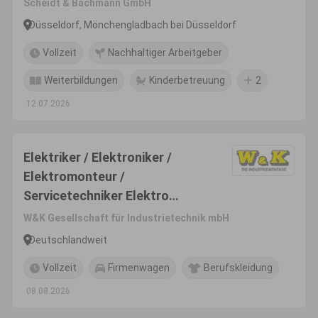
Scheidt & Bachmann GmbH
Düsseldorf, Mönchengladbach bei Düsseldorf
Vollzeit
Nachhaltiger Arbeitgeber
Weiterbildungen
Kinderbetreuung
2
12.07.2026
Elektriker / Elektroniker /
Elektromonteur /
Servicetechniker Elektro
(m/w/d)
W&K Gesellschaft für Industrietechnik mbH
Deutschlandweit
Vollzeit
Firmenwagen
Berufskleidung
08.08.2026