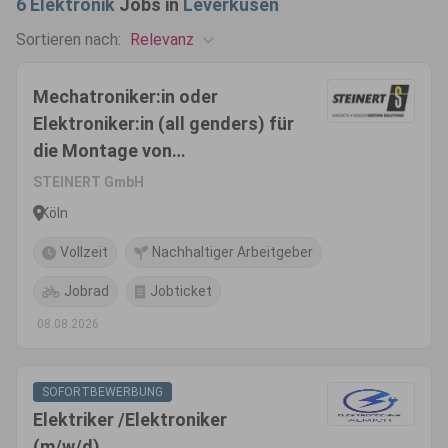
6
Elektronik
Jobs in
Leverkusen
Relevanz
Sortieren nach:
Mechatroniker:in oder
Elektroniker:in (all genders) für
die Montage von
Separationsmaschinen
STEINERT GmbH
Köln
Vollzeit
Nachhaltiger Arbeitgeber
Jobrad
Jobticket
08.08.2026
SOFORTBEWERBUNG
Elektriker /Elektroniker
(m/w/d)