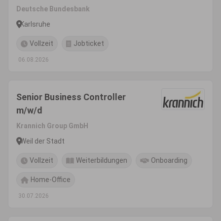
Business Management an der
Deutsche Bundesbank
Dualen Hochschule Baden-
Karlsruhe
Württemberg (DHBW) in
Vollzeit
Jobticket
Karlsruhe
06.08.2026
Senior Business Controller
m/w/d
Krannich Group GmbH
Weil der Stadt
Vollzeit
Weiterbildungen
Onboarding
Home-Office
30.07.2026