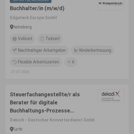
SOFORTBEWERBUNG
Buchhalter/in (m/w/d)
Edgetech Europe GmbH
Heinsberg
Vollzeit
Teilzeit
Nachhaltiger Arbeitgeber
Kinderbetreuung
Flexible Arbeitszeiten
6
27.07.2026
Steuerfachangestellte/r als
Berater für digitale
Buchhaltungs-Prozesse
(m/w/d)
Dekodi - Deutscher Konverterdienst Gmbh
Fürth