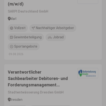
(m/w/d)
SARPI Deutschland GmbH
Marl
Vollzeit
Nachhaltiger Arbeitgeber
Gewinnbeteiligung
Jobrad
Sportangebote
09.08.2026
Verantwortlicher
Sachbearbeiter Debitoren- und
Forderungsmanagement
(m/w/d)
Stadtentwässerung Dresden GmbH
Dresden