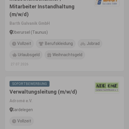
Mitarbeiter Instandhaltung
(m/w/d)
Barth Galvanik GmbH
Oberursel (Taunus)
Vollzeit
Berufskleidung
Jobrad
Urlaubsgeld
Weihnachtsgeld
27.07.2026
SOFORTBEWERBUNG
Verwaltungsleitung (m/w/d)
Adromé e.V.
Gardelegen
Vollzeit