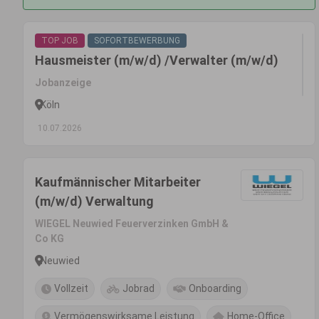
TOP JOB
SOFORTBEWERBUNG
Hausmeister (m/w/d) /Verwalter (m/w/d)
Jobanzeige
Köln
10.07.2026
Kaufmännischer Mitarbeiter
(m/w/d) Verwaltung
WIEGEL Neuwied Feuerverzinken GmbH &
Co KG
Neuwied
Vollzeit
Jobrad
Onboarding
Vermögenswirksame Leistung
Home-Office