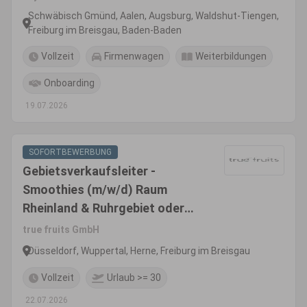
Schwäbisch Gmünd, Aalen, Augsburg, Waldshut-Tiengen,
Freiburg im Breisgau, Baden-Baden
Vollzeit
Firmenwagen
Weiterbildungen
Onboarding
19.07.2026
SOFORTBEWERBUNG
Gebietsverkaufsleiter -
Smoothies (m/w/d) Raum
Rheinland & Ruhrgebiet oder
Raum Freiburg mit Fokus
true fruits GmbH
Grenzregion CH
Düsseldorf, Wuppertal, Herne, Freiburg im Breisgau
Vollzeit
Urlaub >= 30
22.07.2026