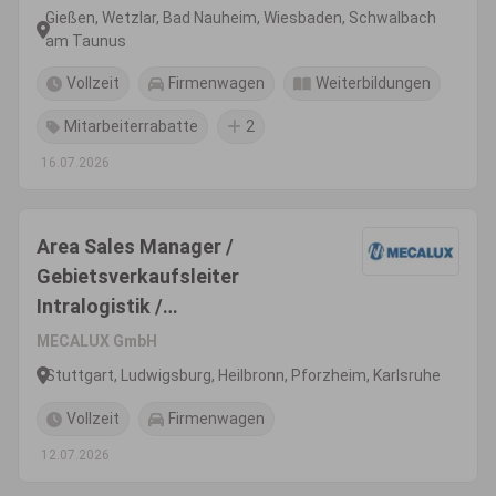
Gießen, Wetzlar, Bad Nauheim, Wiesbaden, Schwalbach
am Taunus
Vollzeit
Firmenwagen
Weiterbildungen
Mitarbeiterrabatte
2
16.07.2026
Area Sales Manager /
Gebietsverkaufsleiter
Intralogistik /
Lagerregaltechnik (m/w/d) -
MECALUX GmbH
Region Stuttgart
Stuttgart, Ludwigsburg, Heilbronn, Pforzheim, Karlsruhe
Vollzeit
Firmenwagen
12.07.2026