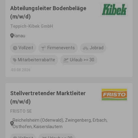
Abteilungsleiter Bodenbeläge
(m/w/d)
Teppich-Kibek GmbH
Hanau
Vollzeit
Firmenevents
Jobrad
Mitarbeiterrabatte
Urlaub >= 30
03.08.2026
Stellvertretender Marktleiter
(m/w/d)
FRISTO SE
Reichelsheim (Odenwald), Zwingenberg, Erbach,
Osthofen, Kaiserslautern