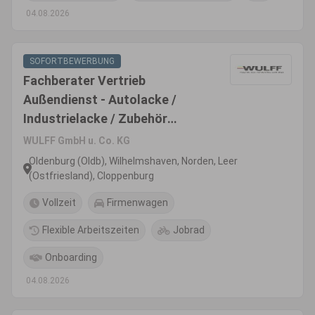
04.08.2026
SOFORTBEWERBUNG
Fachberater Vertrieb
Außendienst - Autolacke /
Industrielacke / Zubehör
(m/w/d) Bereich
WULFF GmbH u. Co. KG
Lackierhandwerk Region
Oldenburg (Oldb), Wilhelmshaven, Norden, Leer
Ostfriesland, Oldenburger
(Ostfriesland), Cloppenburg
Land, Cloppenburger Land
Vollzeit
Firmenwagen
Flexible Arbeitszeiten
Jobrad
Onboarding
04.08.2026