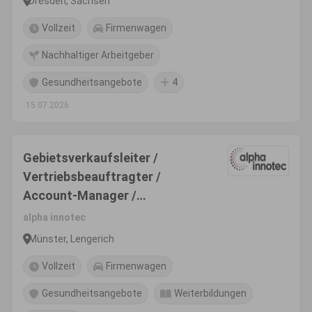
Dresden, Sachsen
Vollzeit
Firmenwagen
Nachhaltiger Arbeitgeber
Gesundheitsangebote
4
15.07.2026
Gebietsverkaufsleiter /
Vertriebsbeauftragter /
Account-Manager /
Verkaufsberater (m/w/d)
alpha innotec
Münster, Lengerich
Vollzeit
Firmenwagen
Gesundheitsangebote
Weiterbildungen