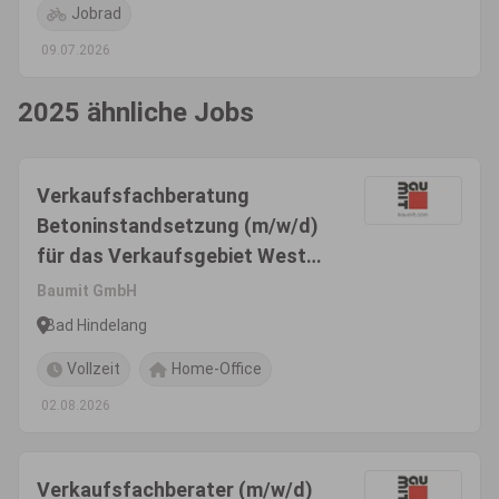
Jobrad
09.07.2026
2025 ähnliche Jobs
Verkaufsfachberatung
Betoninstandsetzung (m/w/d)
für das Verkaufsgebiet West-
Nord
Baumit GmbH
Bad Hindelang
Vollzeit
Home-Office
02.08.2026
Verkaufsfachberater (m/w/d)