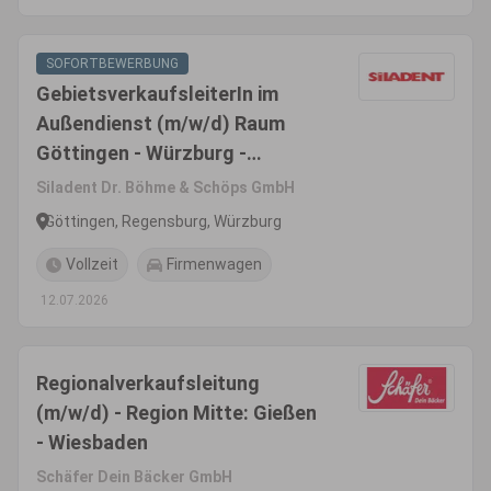
SOFORTBEWERBUNG
GebietsverkaufsleiterIn im
Außendienst (m/w/d) Raum
Göttingen - Würzburg -
Regensburg
Siladent Dr. Böhme & Schöps GmbH
Göttingen, Regensburg, Würzburg
Vollzeit
Firmenwagen
12.07.2026
Regionalverkaufsleitung
(m/w/d) - Region Mitte: Gießen
- Wiesbaden
Schäfer Dein Bäcker GmbH