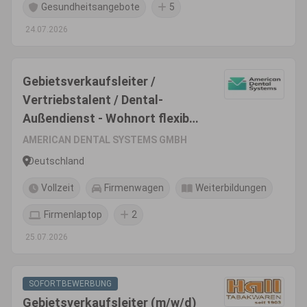
Gesundheitsangebote
5
24.07.2026
Gebietsverkaufsleiter /
Vertriebstalent / Dental-
Außendienst - Wohnort flexibel
(m/w/d)
AMERICAN DENTAL SYSTEMS GMBH
Deutschland
Vollzeit
Firmenwagen
Weiterbildungen
Firmenlaptop
2
25.07.2026
SOFORTBEWERBUNG
Gebietsverkaufsleiter (m/w/d)