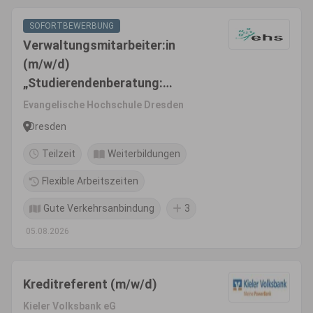
SOFORTBEWERBUNG
Verwaltungsmitarbeiter:in
(m/w/d)
„Studierendenberatung:
Förderung des individuellen
Evangelische Hochschule Dresden
Studienerfolgs und
Dresden
studienbezogene Begleitung“
Teilzeit
Weiterbildungen
Flexible Arbeitszeiten
Gute Verkehrsanbindung
3
05.08.2026
Kreditreferent (m/w/d)
Kieler Volksbank eG