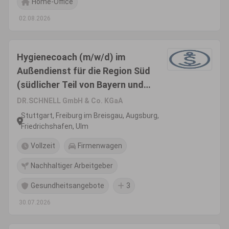
Home-Office
02.08.2026
Hygienecoach (m/w/d) im
Außendienst für die Region Süd
(südlicher Teil von Bayern und
von Baden-Württemberg)
DR.SCHNELL GmbH & Co. KGaA
Stuttgart, Freiburg im Breisgau, Augsburg,
Friedrichshafen, Ulm
Vollzeit
Firmenwagen
Nachhaltiger Arbeitgeber
Gesundheitsangebote
3
30.07.2026