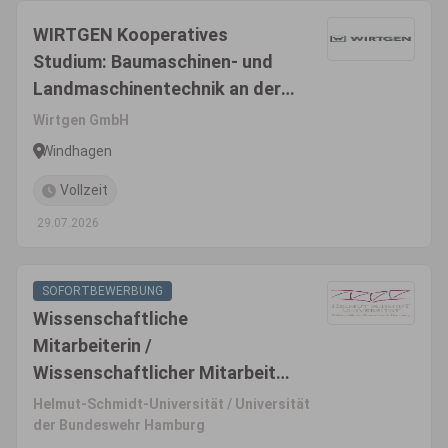
WIRTGEN Kooperatives
Studium: Baumaschinen- und
Landmaschinentechnik an der
TH Köln - Bachelor of
Wirtgen GmbH
Engineering
Windhagen
Vollzeit
29.07.2026
SOFORTBEWERBUNG
Wissenschaftliche
Mitarbeiterin /
Wissenschaftlicher Mitarbeiter
(m/w/d) Fakultät für
Helmut-Schmidt-Universität / Universität
Maschinenbau und
der Bundeswehr Hamburg