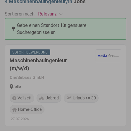
4
Maschinenbauingenieur/in
Jobs
Relevanz
Sortieren nach:
Gebe einen Standort für genauere
Suchergebnisse an.
SOFORTBEWERBUNG
Maschinenbauingenieur
(m/w/d)
OneSubsea GmbH
Celle
Vollzeit
Jobrad
Urlaub >= 30
Home-Office
27.07.2026