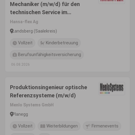
Mechaniker (m/w/d) für den
technischen Service im
Innendienst
Hansa-flex Ag
Landsberg (Saalekreis)
Vollzeit
Kinderbetreuung
Berufsunfähigkeitsversicherung
06.08.2026
Produktionsingenieur optische
Referenzsysteme (m/w/d)
Menlo Systems GmbH
Planegg
Vollzeit
Weiterbildungen
Firmenevents