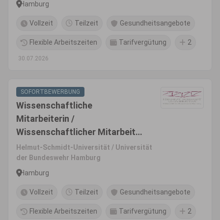
Bauingenieurwesen, Professur
Hamburg
für Massivbau
Vollzeit
Teilzeit
Gesundheitsangebote
Flexible Arbeitszeiten
Tarifvergütung
2
30.07.2026
SOFORTBEWERBUNG
Wissenschaftliche
Mitarbeiterin /
Wissenschaftlicher Mitarbeiter
(m/w/d) Fakultät für
Helmut-Schmidt-Universität / Universität
Maschinenbau und
der Bundeswehr Hamburg
Bauingenieurwesen, Professur
Hamburg
für Geotechnik
Vollzeit
Teilzeit
Gesundheitsangebote
Flexible Arbeitszeiten
Tarifvergütung
2