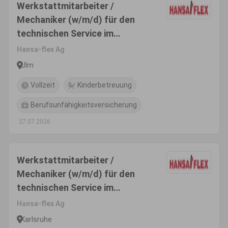
Werkstattmitarbeiter /
Mechaniker (w/m/d) für den
technischen Service im
Innendienst
Hansa-flex Ag
Ulm
Vollzeit
Kinderbetreuung
Berufsunfähigkeitsversicherung
27.07.2026
Werkstattmitarbeiter /
Mechaniker (w/m/d) für den
technischen Service im
Innendienst
Hansa-flex Ag
Karlsruhe