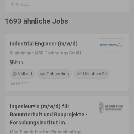
31.07.2026
1693 ähnliche Jobs
Industrial Engineer (m/w/d)
Winkelmann MSR Technology GmbH
Ahlen
Vollzeit
Onboarding
Urlaub >= 30
06.08.2026
Ingenieur*in (m/w/d) für
Bauunterhalt und Bauprojekte -
Forschungsinstitut im
öffentlichen Dienst
Max-Planck-Institut für nachhaltige