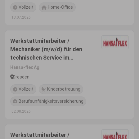
Vollzeit
Home-Office
13.07.2026
Werkstattmitarbeiter /
Mechaniker (m/w/d) für den
technischen Service im
Innendienst
Hansa-flex Ag
Dresden
Vollzeit
Kinderbetreuung
Berufsunfähigkeitsversicherung
02.08.2026
Werkstattmitarbeiter /