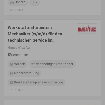
Jobrad
2
25.07.2026
Werkstattmitarbeiter /
Mechaniker (w/m/d) für den
technischen Service im
Innendienst
Hansa-flex Ag
Friesenheim
Vollzeit
Nachhaltiger Arbeitgeber
Kinderbetreuung
Berufsunfähigkeitsversicherung
27.07.2026