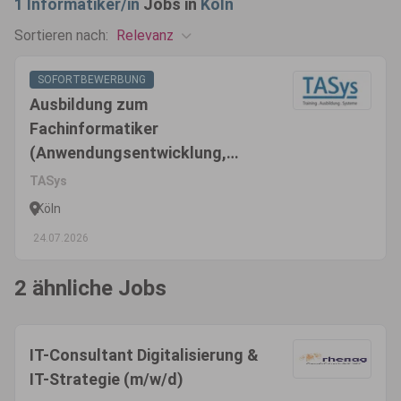
1
Informatiker/in
Jobs in
Köln
Relevanz
Sortieren nach:
SOFORTBEWERBUNG
Ausbildung zum
Fachinformatiker
(Anwendungsentwicklung,
Systemintegration oder Daten-
TASys
und Prozessanalyse) (m/w/d)
Köln
24.07.2026
2 ähnliche Jobs
IT-Consultant Digitalisierung &
IT-Strategie (m/w/d)