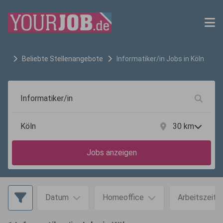
Beliebte Stellenangebote
Informatiker/in
Jobs in
Köln
30
km
Jobs anzeigen
Datum
Homeoffice
Arbeitszeit