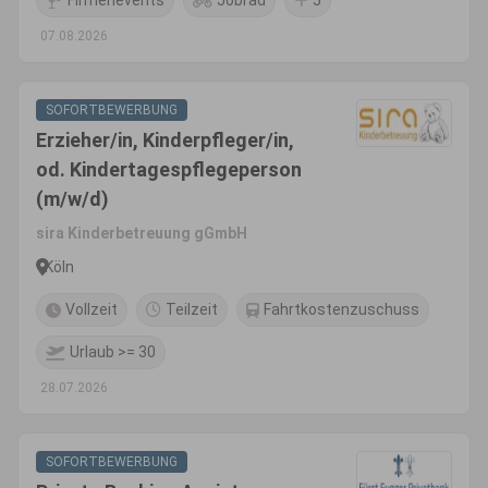
Firmenevents
Jobrad
5
07.08.2026
SOFORTBEWERBUNG
Erzieher/in, Kinderpfleger/in,
od. Kindertagespflegeperson
(m/w/d)
sira Kinderbetreuung gGmbH
Köln
Vollzeit
Teilzeit
Fahrtkostenzuschuss
Urlaub >= 30
28.07.2026
SOFORTBEWERBUNG