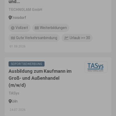
und
Außenhandelsmanagement
TECHNOLAM GmbH
(m/w/d)
Troisdorf
Vollzeit
Weiterbildungen
Gute Verkehrsanbindung
Urlaub >= 30
01.08.2026
SOFORTBEWERBUNG
Ausbildung zum Kaufmann im
Groß- und Außenhandel
(m/w/d)
TASys
Köln
24.07.2026