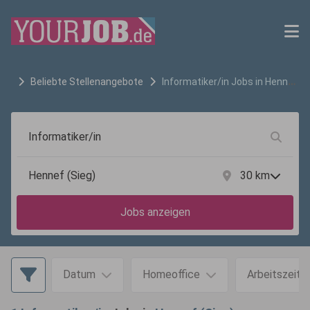
Beliebte Stellenangebote
Informatiker/in
Jobs in
Hennef
(Sieg)
30
km
Jobs anzeigen
Datum
Homeoffice
Arbeitszeit