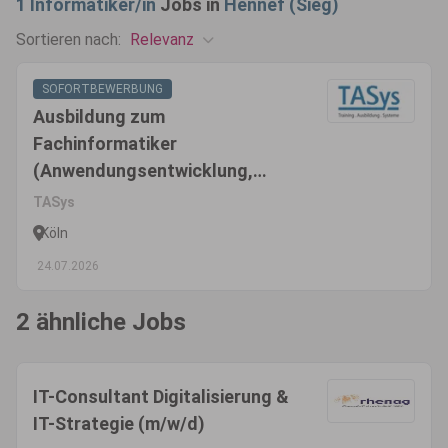
1
Informatiker/in
Jobs in
Hennef (Sieg)
Relevanz
Sortieren nach:
SOFORTBEWERBUNG
Ausbildung zum
Fachinformatiker
(Anwendungsentwicklung,
Systemintegration oder Daten-
TASys
und Prozessanalyse) (m/w/d)
Köln
24.07.2026
2 ähnliche Jobs
IT-Consultant Digitalisierung &
IT-Strategie (m/w/d)