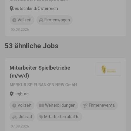
(m/w/d) - Einsatzgebiet
Deutschland/Österreich
Deutschland/Österreich
Vollzeit
Firmenwagen
05.08.2026
53 ähnliche Jobs
Mitarbeiter Spielbetriebe
(m/w/d)
MERKUR SPIELBANKEN NRW GmbH
Siegburg
Vollzeit
Weiterbildungen
Firmenevents
Jobrad
Mitarbeiterrabatte
07.08.2026