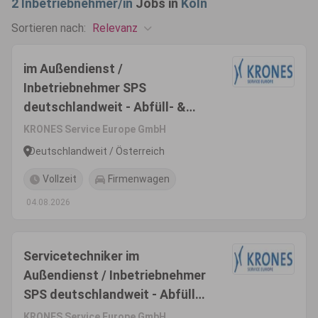
2
Inbetriebnehmer/in
Jobs in
Köln
Relevanz
Sortieren nach:
im Außendienst /
Inbetriebnehmer SPS
deutschlandweit - Abfüll- &
Verpackungsanlagen (m/w/d)
KRONES Service Europe GmbH
Deutschlandweit / Österreich
Vollzeit
Firmenwagen
04.08.2026
Servicetechniker im
Außendienst / Inbetriebnehmer
SPS deutschlandweit - Abfüll-
& Verpackungsanlagen
KRONES Service Europe GmbH